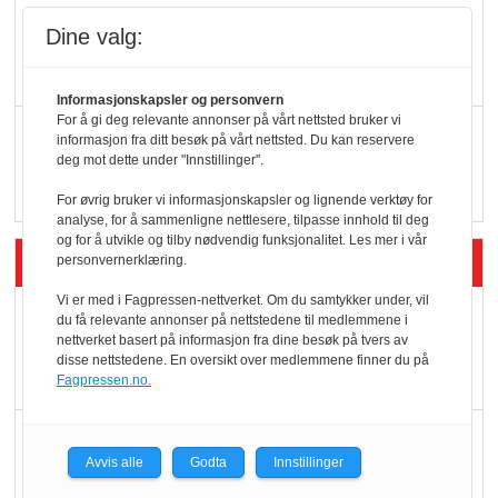
KI lager mat i butikken
Dine valg:
Informasjonskapsler og personvern
For å gi deg relevante annonser på vårt nettsted bruker vi
Q passerte 1 milliard i
informasjon fra ditt besøk på vårt nettsted. Du kan reservere
deg mot dette under "Innstillinger".
Rema i 2025
For øvrig bruker vi informasjonskapsler og lignende verktøy for
analyse, for å sammenligne nettlesere, tilpasse innhold til deg
og for å utvikle og tilby nødvendig funksjonalitet. Les mer i vår
Siste artikler - Økologisk
personvernerklæring.
Vi er med i Fagpressen-nettverket. Om du samtykker under, vil
Kolonihagens norske
du få relevante annonser på nettstedene til medlemmene i
nettverket basert på informasjon fra dine besøk på tvers av
yoghurt: Trues av
disse nettstedene. En oversikt over medlemmene finner du på
melkemangel
Fagpressen.no.
Marit Kolby vant
Avvis alle
Godta
Innstillinger
Økologisk Norge sin