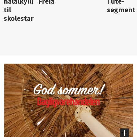
i lite-
segment