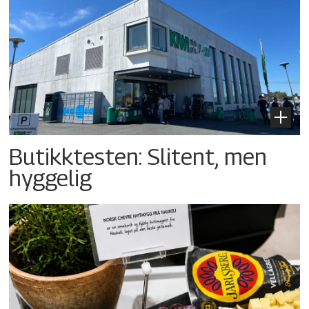
Butikktesten: Slitent, men
hyggelig