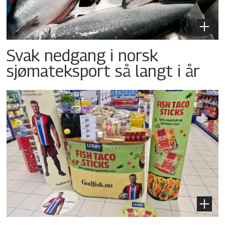
Svak nedgang i norsk
sjømateksport så langt i år