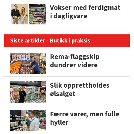
Vokser med ferdigmat
i dagligvare
Siste artikler - Butikk i praksis
Rema-flaggskip
dundrer videre
Slik opprettholdes
ølsalget
Færre varer, men fulle
hyller