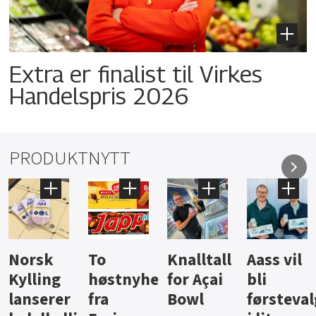
Extra er finalist til Virkes
Handelspris 2026
PRODUKTNYTT
Knalltall
Aass vil
Brus og
Hard
ter
for Açai
bli
jus fra
iste fra
Bowl
førstevalg
Berentsen
Hansa