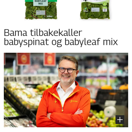
Bama tilbakekaller
babyspinat og babyleaf mix