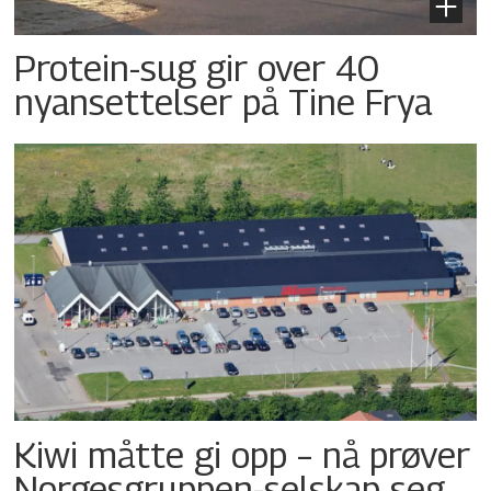
Protein-sug gir over 40
nyansettelser på Tine Frya
Kiwi måtte gi opp – nå prøver
Norgesgruppen-selskap seg