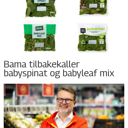
Bama tilbakekaller
babyspinat og babyleaf mix