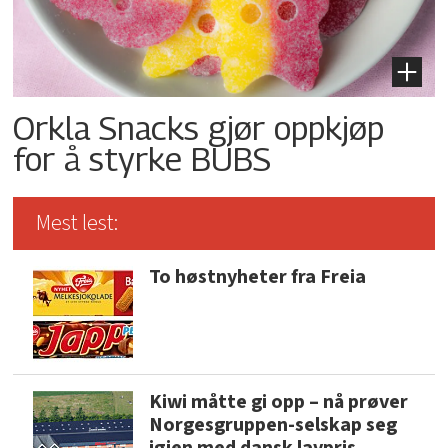
Orkla Snacks gjør oppkjøp
for å styrke BUBS
Mest lest:
To høstnyheter fra Freia
Kiwi måtte gi opp – nå prøver
Norgesgruppen-selskap seg