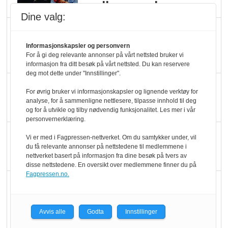
melkemangel
Dine valg:
Marit Kolby vant
Økologisk Norge sin
Informasjonskapsler og personvern
For å gi deg relevante annonser på vårt nettsted bruker vi
hederspris
informasjon fra ditt besøk på vårt nettsted. Du kan reservere
deg mot dette under "Innstillinger".
Blir enklere å velge
For øvrig bruker vi informasjonskapsler og lignende verktøy for
økologisk i butikkhylla
analyse, for å sammenligne nettlesere, tilpasse innhold til deg
og for å utvikle og tilby nødvendig funksjonalitet. Les mer i vår
personvernerklæring.
Kolonihagen sliter
Vi er med i Fagpressen-nettverket. Om du samtykker under, vil
du få relevante annonser på nettstedene til medlemmene i
med å få tak i nok melk
nettverket basert på informasjon fra dine besøk på tvers av
disse nettstedene. En oversikt over medlemmene finner du på
Fagpressen.no.
Rapport: Økokundene
er klare! Er markedet
det?
Avvis alle
Godta
Innstillinger