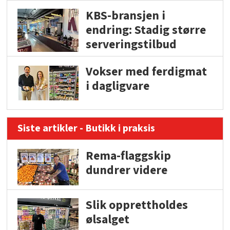
KBS-bransjen i
endring: Stadig større
serveringstilbud
Vokser med ferdigmat
i dagligvare
Siste artikler - Butikk i praksis
Rema-flaggskip
dundrer videre
Slik opprettholdes
ølsalget