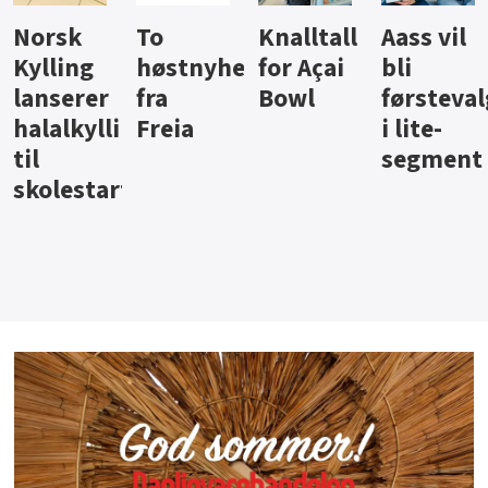
Knalltall
Aass vil
Brus og
Hard
ter
for Açai
bli
jus fra
iste fra
Bowl
førstevalg
Berentsen
Hansa
i lite-
segment