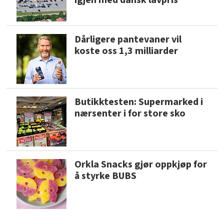
igjen med dansk lavpris
Dårligere pantevaner vil
koste oss 1,3 milliarder
Butikktesten: Supermarked i
nærsenter i for store sko
Orkla Snacks gjør oppkjøp for
å styrke BUBS