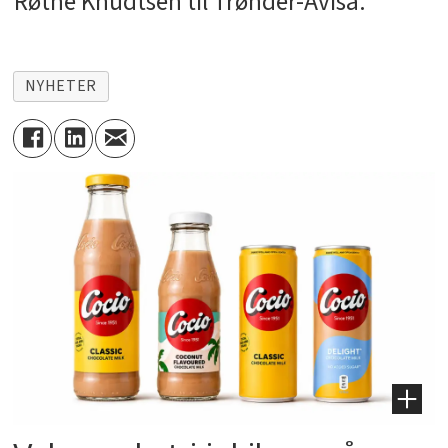
Røthe Knudtsen til Trønder-Avisa.
NYHETER