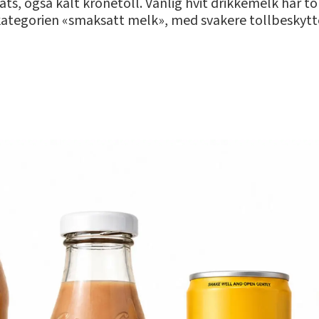
ats, også kalt kronetoll. Vanlig hvit drikkemelk har t
kategorien «smaksatt melk», med svakere tollbeskyttel