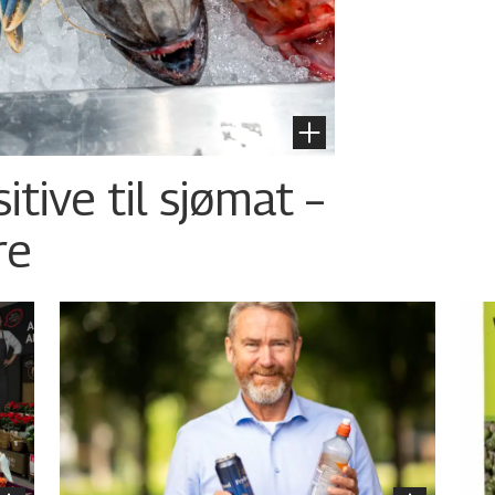
tive til sjømat –
re