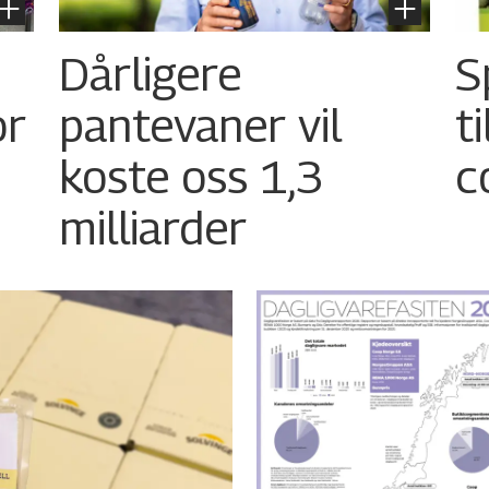
Dårligere
S
or
pantevaner vil
t
koste oss 1,3
c
milliarder