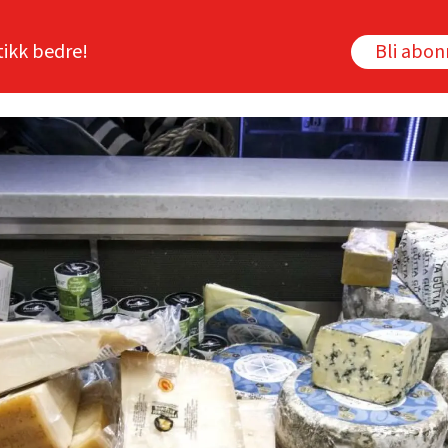
tikk bedre!
Bli abo