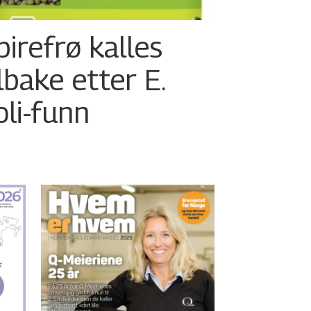
pirefrø kalles
ilbake etter E.
oli-funn