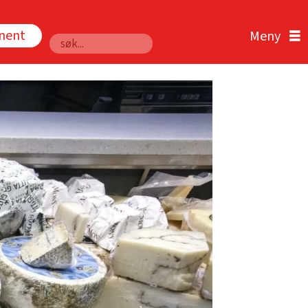
nnent
Søk