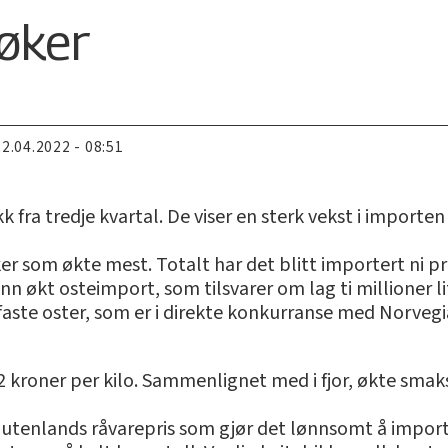
 øker
22.04.2022 - 08:51
kk fra tredje kvartal. De viser en sterk vekst i importen
er som økte mest. Totalt har det blitt importert ni 
tonn økt osteimport, som tilsvarer om lag ti millioner 
aste oster, som er i direkte konkurranse med Norvegi
12 kroner per kilo. Sammenlignet med i fjor, økte sma
utenlands råvarepris som gjør det lønnsomt å importe