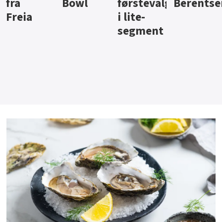
Bowl
førstevalg
Berentsen
Hansa
i lite-
segment