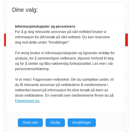
Vokser med ferdigmat
Dine valg:
i dagligvare
Informasjonskapsler og personvern
For å gi deg relevante annonser på vårt nettsted bruker vi
informasjon fra ditt besøk på vårt nettsted. Du kan reservere
Siste artikler - Butikk i praksis
deg mot dette under "Innstillinger".
Rema-flaggskip
For øvrig bruker vi informasjonskapsler og lignende verktøy for
analyse, for å sammenligne nettlesere, tilpasse innhold til deg
dundrer videre
og for å utvikle og tilby nødvendig funksjonalitet. Les mer i vår
personvernerklæring.
Vi er med i Fagpressen-nettverket. Om du samtykker under, vil
Slik opprettholdes
du få relevante annonser på nettstedene til medlemmene i
ølsalget
nettverket basert på informasjon fra dine besøk på tvers av
disse nettstedene. En oversikt over medlemmene finner du på
Fagpressen.no.
Færre varer, men fulle
hyller
Avvis alle
Godta
Innstillinger