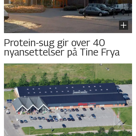
Protein-sug gir over 40
nyansettelser på Tine Frya