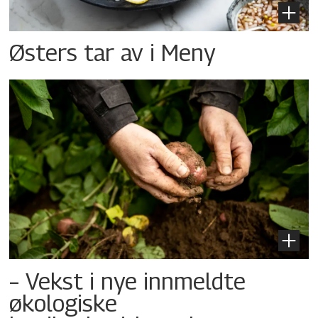
Østers tar av i Meny
– Vekst i nye innmeldte
økologiske