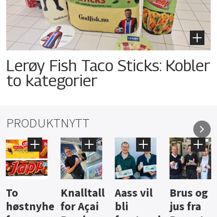
Lerøy Fish Taco Sticks: Kobler
to kategorier
PRODUKTNYTT
Knalltall
Aass vil
Brus og
Hard
ter
for Açai
bli
jus fra
iste fra