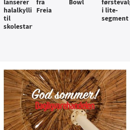
Bowl
førstevalg
Berentsen
Hansa
i lite-
segment