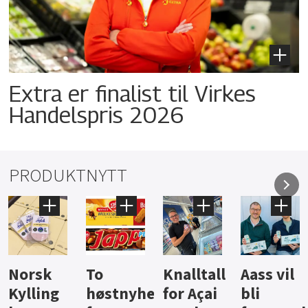
Extra er finalist til Virkes
Handelspris 2026
PRODUKTNYTT
Knalltall
Aass vil
Brus og
Hard
ter
for Açai
bli
jus fra
iste fra