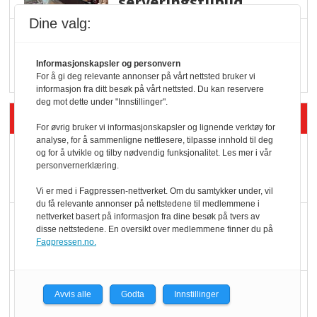
serveringstilbud
Dine valg:
Vokser med ferdigmat
i dagligvare
Informasjonskapsler og personvern
For å gi deg relevante annonser på vårt nettsted bruker vi
informasjon fra ditt besøk på vårt nettsted. Du kan reservere
deg mot dette under "Innstillinger".
Siste artikler - Butikk i praksis
For øvrig bruker vi informasjonskapsler og lignende verktøy for
analyse, for å sammenligne nettlesere, tilpasse innhold til deg
Rema-flaggskip
og for å utvikle og tilby nødvendig funksjonalitet. Les mer i vår
personvernerklæring.
dundrer videre
Vi er med i Fagpressen-nettverket. Om du samtykker under, vil
du få relevante annonser på nettstedene til medlemmene i
nettverket basert på informasjon fra dine besøk på tvers av
Slik opprettholdes
disse nettstedene. En oversikt over medlemmene finner du på
ølsalget
Fagpressen.no.
Færre varer, men fulle
Avvis alle
Godta
Innstillinger
hyller