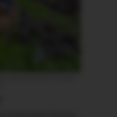
ut av drift, og de kan dyrke over hele landet.
ked
r
ier Randi Ledaal Gjertsen i