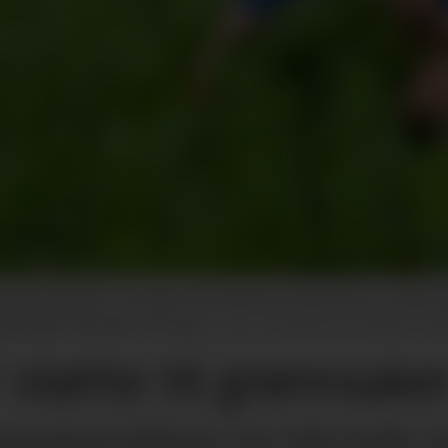
ng. Bøndene som dyrker i liten skala, kan utnytte jord som ellers går 
grønnsaker 700 meter over havet.
Tore Berntsen, Bondens mar
 støtte til grønnsake
grønnsaksproduksjon over hele landet, s