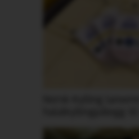
Norsk Kylling lansere
halalkyllingpålegg til