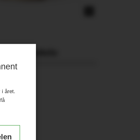
Nyeste eAvis:
nnent
i året.
 få
elen