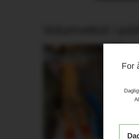
Volumvekst i jub
For 
Daglig
Al
Dag