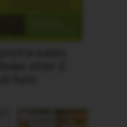
pirefrø kalles
ilbake etter E.
oli-funn