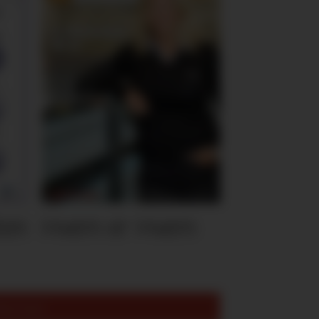
ten
Hvem er Hvem
est lest: