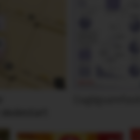
Dagligvarefasi
r
 skolestart
M