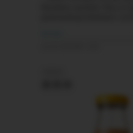
Bondens marked. Hun er gla
grønnsaksproduksjon i jor
Nils
Vanebo
20.05.2026 - 14:25
PUBLISERT
NYHETER