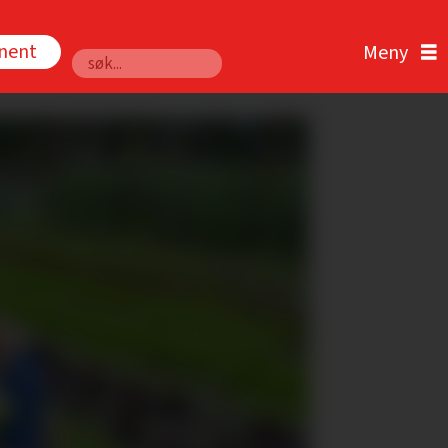
nnent
Søk