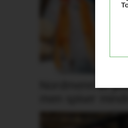
T
Nordmenn er posi
men spiser mind