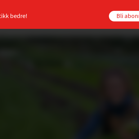
tikk bedre!
Bli abo