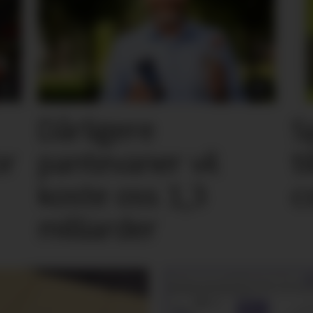
Dårligere
S
or
pantevaner vil
t
koste oss 1,3
c
milliarder