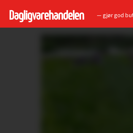
— gjør god bu