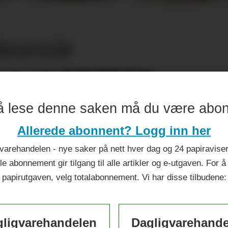
ileumsår
å lese denne saken må du være abo
Allerede abonnent? Logg inn her
varehandelen - nye saker på nett hver dag og 24 papiraviser 
le abonnement gir tilgang til alle artikler og e-utgaven. For å
papirutgaven, velg totalabonnement. Vi har disse tilbudene:
ligvarehandelen
Dagligvarehand