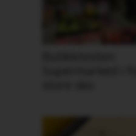
Butikktesten:
Supermarked i f
store sko