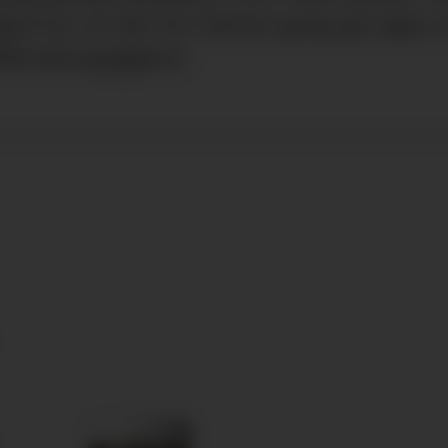
d for at det for første gang gis egen s
dbruksoppgjøret.