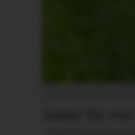
Nå får småskala grønnsaksbønder egen støtteordni
Her Sofia Maria Bang Elm på Lesja, som dyrker 
Jubler for mer
– Dette vil bidra til mer 