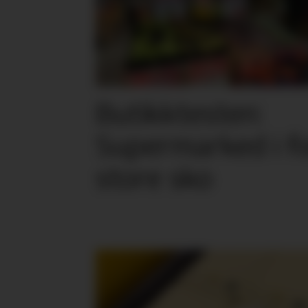
Butikktesten:
Supermarked i f
store sko