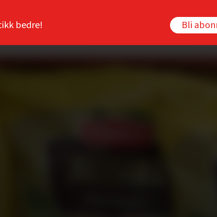
tikk bedre!
Bli abo