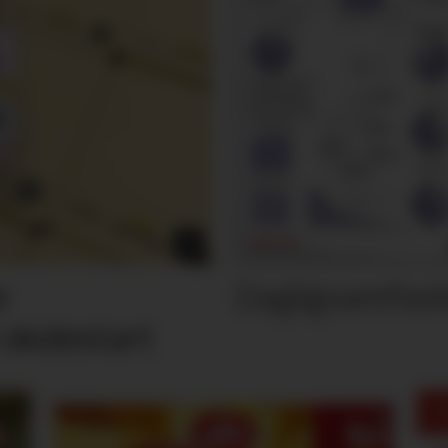
Dagligvarefasi
r
 skolestart
M