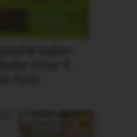
pirefrø kalles
ilbake etter E.
oli-funn