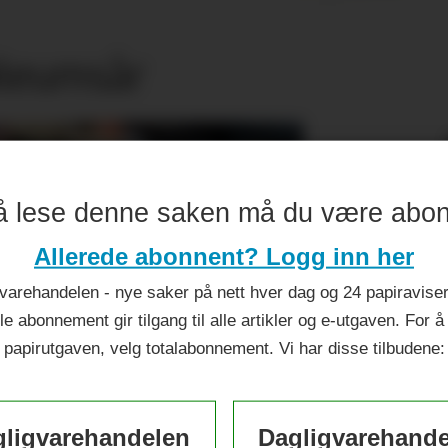
ileumsår
å lese denne saken må du være abo
Allerede abonnent? Logg inn her
varehandelen - nye saker på nett hver dag og 24 papiraviser 
le abonnement gir tilgang til alle artikler og e-utgaven. For å
papirutgaven, velg totalabonnement. Vi har disse tilbudene:
ligvarehandelen
Dagligvarehand