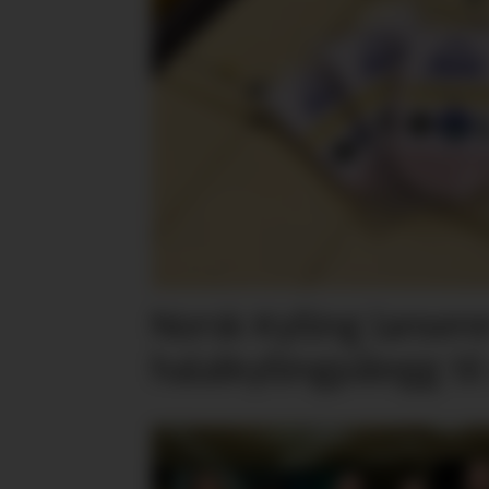
Norsk Kylling lansere
halalkyllingpålegg til