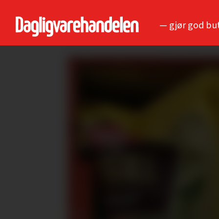
— gjør god bu