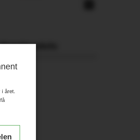
Nyeste eAvis:
nnent
i året.
 få
elen