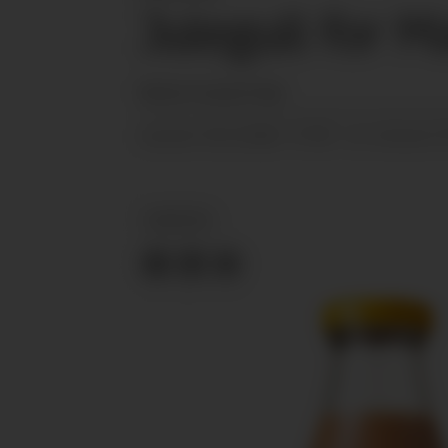
Julegull for M
Martine Furulund Frøjd
19.12.2018 - 07:59
PUBLISERT
SIST OPPDATERT
NYHETER