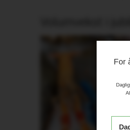
Volumvekst i jub
For 
Daglig
Al
Dag