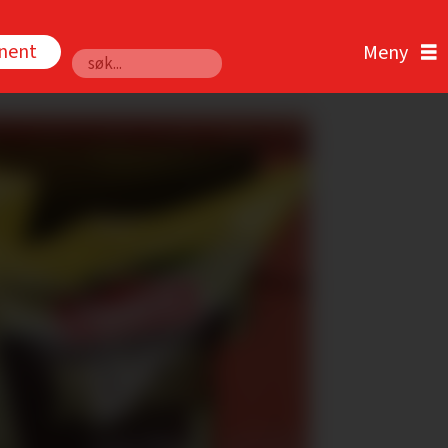
nnent
Søk