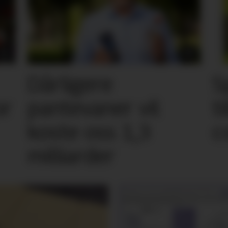
Dårligere
S
or
pantevaner vil
t
koste oss 1,3
c
milliarder