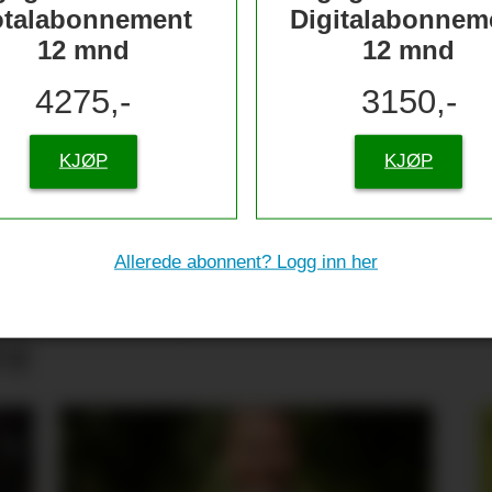
otalabonnement
Digitalabonnem
12 mnd
12 mnd
4275,-
3150,-
KJØP
KJØP
Allerede abonnent? Logg inn her
tive til sjømat –
re