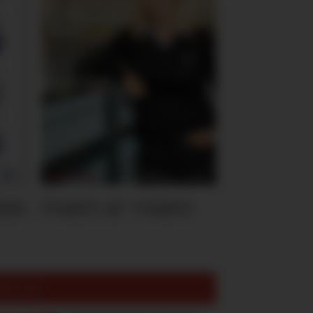
ten
Hvem er Hvem
est lest: