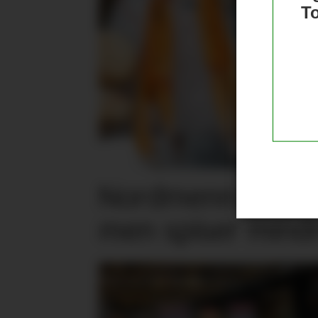
T
Nordmenn er posi
men spiser mind