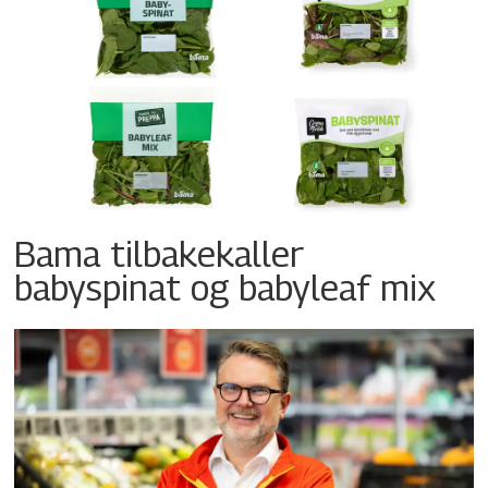
Bama tilbakekaller
babyspinat og babyleaf mix