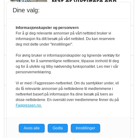
Mat er viktigere enn
pris når elbilister
Dine valg:
velger ladestopp
Informasjonskapsler og personvern
Ti bensinstasjoner
For å gi deg relevante annonser på vårt nettsted bruker vi
informasjon fra ditt besøk på vårt nettsted. Du kan reservere
legger ned hver måned
deg mot dette under "Innstillinger".
For øvrig bruker vi informasjonskapsler og lignende verktøy for
analyse, for å sammenligne nettlesere, tilpasse innhold til deg
Potetball, kylling og 98
og for å utvikle og tilby nødvendig funksjonalitet. Les mer i vår
oktan
personvernerklæring.
Vi er med i Fagpressen-nettverket. Om du samtykker under, vil
du få relevante annonser på nettstedene til medlemmene i
KBS-bransjen i
nettverket basert på informasjon fra dine besøk på tvers av
disse nettstedene. En oversikt over medlemmene finner du på
endring: Stadig større
Fagpressen.no.
serveringstilbud
Vokser med ferdigmat
Avvis alle
Godta
Innstillinger
i dagligvare