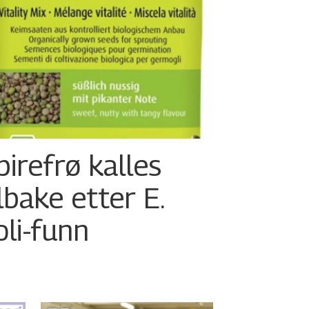
pirefrø kalles
ilbake etter E.
oli-funn