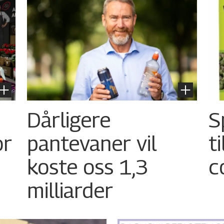
Dårligere
S
or
pantevaner vil
t
koste oss 1,3
c
milliarder