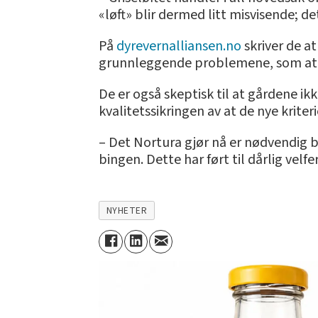
«løft» blir dermed litt misvisende; d
På
dyrevernalliansen.no
skriver de at
grunnleggende problemene, som at gr
De er også skeptisk til at gårdene ikk
kvalitetssikringen av at de nye kriter
– Det Nortura gjør nå er nødvendig br
bingen. Dette har ført til dårlig velfe
NYHETER