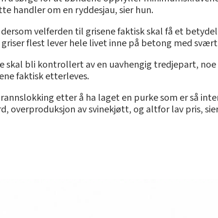
ette handler om en ryddesjau, sier hun.
 dersom velferden til grisene faktisk skal få et betydel
iser flest lever hele livet inne på betong med svært
e skal bli kontrollert av en uavhengig tredjepart, noe 
iene faktisk etterleves.
annslokking etter å ha laget en purke som er så intens
rd, overproduksjon av svinekjøtt, og altfor lav pris, si