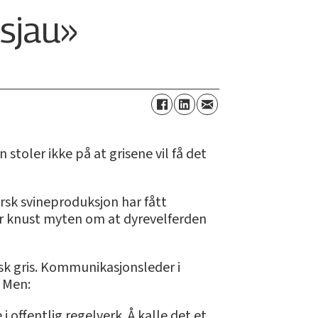
esjau»
 stoler ikke på at grisene vil få det
orsk svineproduksjon har fått
 knust myten om at dyrevelferden
sk gris. Kommunikasjonsleder i
. Men:
 offentlig regelverk. Å kalle det et