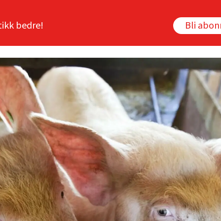
tikk bedre!
Bli abo