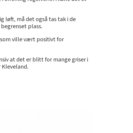
ig løft, må det også tas tak i de
 begrenset plass.
som ville vært positivt for
iv at det er blitt for mange griser i
er Kleveland.