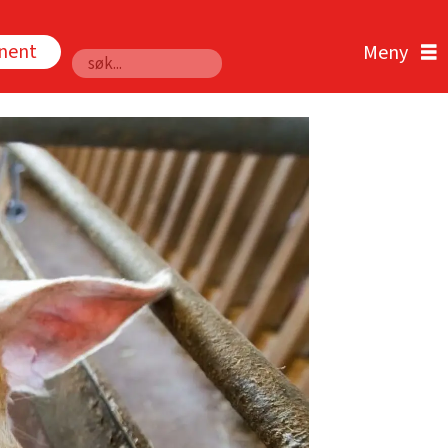
nnent
Søk