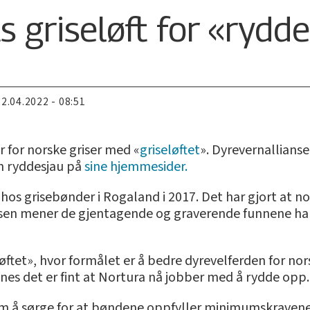
s griseløft for «rydd
22.04.2022 - 08:51
r for norske griser med «
griseløftet
». Dyrevernalliansen
en ryddesjau på
sine hjemmesider.
hos grisebønder i Rogaland i 2017. Det har gjort at n
sen mener de gjentagende og graverende funnene har
ftet», hvor formålet er å bedre dyrevelferden for nor
ynes det er fint at Nortura nå jobber med å rydde opp
om å sørge for at bøndene oppfyller minimumskravene i