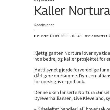
Kaller Nortura
Redaksjonen
19.09.2018 - 08:45
PUBLISERT
SIST OPPDATERT
Kjøttgiganten Nortura lover nye tide
noe bedre, og kaller prosjektet for 
Mattilsynet gjorde forverdelige funn 
dårligere omdømme. Dyrevernallian
for norsk gris er god nok.
Denne uken lanserte Nortura «Griselø
Dyrevernalliansen, Live Kleveland, s
– Griseløftet handler i all hovedsak 