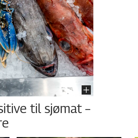
tive til sjømat –
re