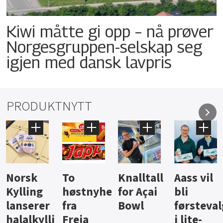
Kiwi måtte gi opp – nå prøver
Norgesgruppen-selskap seg
igjen med dansk lavpris
PRODUKTNYTT
Knalltall
Aass vil
Brus og
Hard
ter
for Açai
bli
jus fra
iste fra
Bowl
førstevalg
Berentsen
Hansa
i lite-