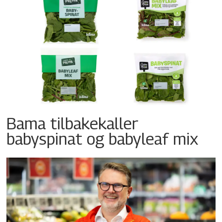
Bama tilbakekaller
babyspinat og babyleaf mix