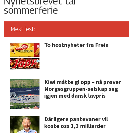
Nyhetsbrevet tar
sommerferie
Mest lest:
To høstnyheter fra Freia
Kiwi måtte gi opp – nå prøver
Norgesgruppen-selskap seg
igjen med dansk lavpris
Dårligere pantevaner vil
koste oss 1,3 milliarder