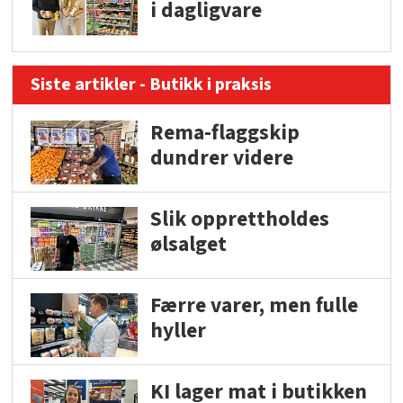
i dagligvare
Siste artikler - Butikk i praksis
Rema-flaggskip
dundrer videre
Slik opprettholdes
ølsalget
Færre varer, men fulle
hyller
KI lager mat i butikken