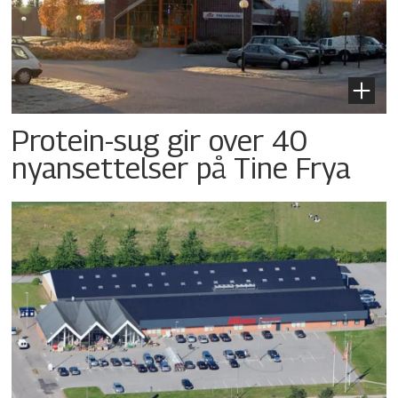
Protein-sug gir over 40
nyansettelser på Tine Frya