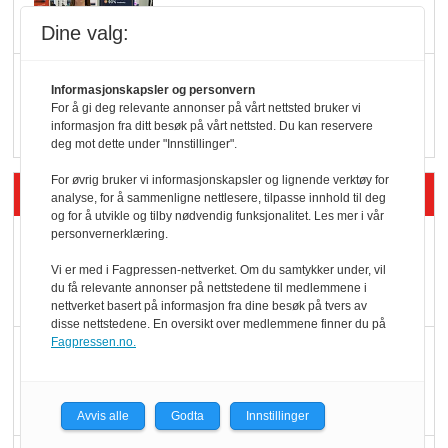
Dine valg:
Q passerte 1 milliard i
Informasjonskapsler og personvern
Rema i 2025
For å gi deg relevante annonser på vårt nettsted bruker vi
informasjon fra ditt besøk på vårt nettsted. Du kan reservere
deg mot dette under "Innstillinger".
For øvrig bruker vi informasjonskapsler og lignende verktøy for
Siste artikler - Økologisk
analyse, for å sammenligne nettlesere, tilpasse innhold til deg
og for å utvikle og tilby nødvendig funksjonalitet. Les mer i vår
personvernerklæring.
Kolonihagens norske
yoghurt: Trues av
Vi er med i Fagpressen-nettverket. Om du samtykker under, vil
du få relevante annonser på nettstedene til medlemmene i
melkemangel
nettverket basert på informasjon fra dine besøk på tvers av
disse nettstedene. En oversikt over medlemmene finner du på
Fagpressen.no.
Marit Kolby vant
Økologisk Norge sin
hederspris
Avvis alle
Godta
Innstillinger