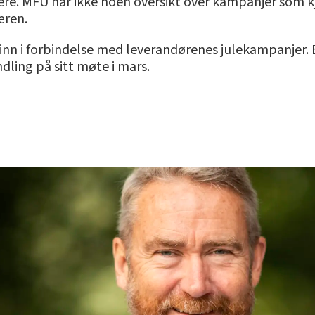
 flere. MFU har ikke noen oversikt over kampanjer som 
æren.
 inn i forbindelse med leverandørenes julekampanjer
dling på sitt møte i mars.