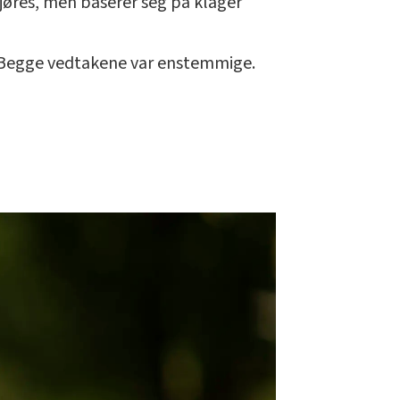
kjøres, men baserer seg på klager
. Begge vedtakene var enstemmige.