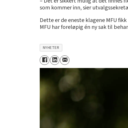
– Det er sikkert mulig at det finnes
som kommer inn, sier utvalgssekret
Dette er de eneste klagene MFU fikk
MFU har foreløpig én ny sak til behan
NYHETER