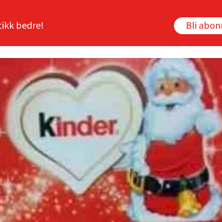
tikk bedre!
Bli abo