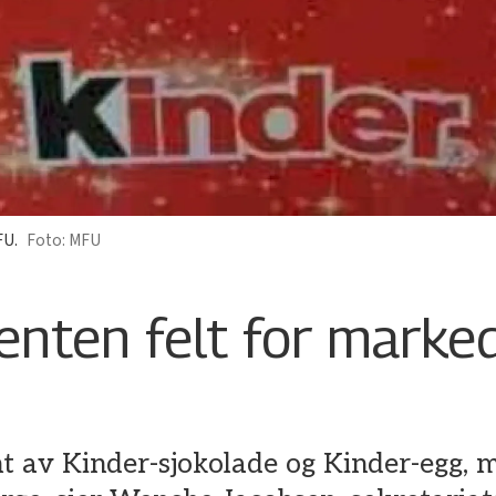
FU.
MFU
enten felt for marke
t av Kinder-sjokolade og Kinder-egg, m