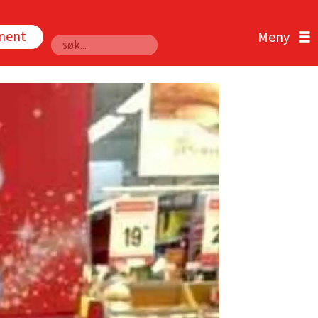
nnent
Søk