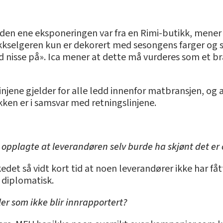
i den ene eksponeringen var fra en Rimi-butikk, mene
sjokkselgeren kun er dekorert med sesongens farger og
nisse på». Ica mener at dette må vurderes som et b
linjene gjelder for alle ledd innenfor matbransjen, og 
kken er i samsvar med retningslinjene.
 opplagte at leverandøren selv burde ha skjønt det er 
edet så vidt kort tid at noen leverandører ikke har fåt
diplomatisk.
ler som ikke blir innrapportert?