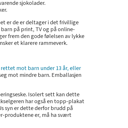
svarende sjokolader.
ker.
t er de er deltager i det frivillige
barn på print, TV og på online-
nger frem den gode følelsen av lykke
ønsker et klarere rammeverk.
 rettet mot barn under 13 år, eller
er seg mot mindre barn. Emballasjen
eringseske. Isolert sett kan dette
kkselgeren har også en topp-plakat
Us syn er dette derfor brudd på
der-produktene er, må ha svært