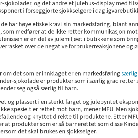
er-sjokolader, og det andre et julehus-display med til
sponert i forseggjorte sjokkselgere i dagligvarebutik
t de har høye etiske krav i sin markedsføring, blant anne
ge, som medfører at de ikke retter kommunikasjon mot 
ulenissen er en del av julemiljøet i butikkene som bri
overrasket over de negative forbrukerreaksjonene og 
, er om det som er innklaget er en markedsføring
særlig
 Kinder-sjokolade er produkter som i særlig grad rett
vender seg også særlig til barn.
et og plassert i en sterkt farget og julepyntet ekspon
ikke spesielt er rettet mot barn, mener MFU. Men sjo
efallende og knyttet direkte til produktene. Etter MF
rer at produkter som er så barnerettet som disse Kin
rsom det skal brukes en sjokkselger.