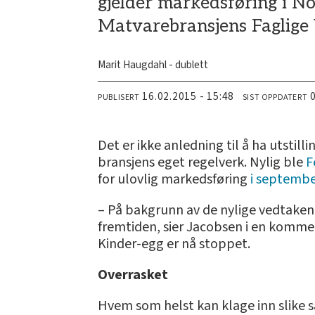
gjelder markedsføring i No
Matvarebransjens Faglige
Marit Haugdahl - dublett
16.02.2015 - 15:48
PUBLISERT
SIST OPPDATERT
Det er ikke anledning til å ha utsti
bransjens eget regelverk. Nylig ble
F
for ulovlig markedsføring
i september
– På bakgrunn av de nylige vedtakene
fremtiden, sier Jacobsen i en komme
Kinder-egg er nå stoppet.
Overrasket
Hvem som helst kan klage inn slike s