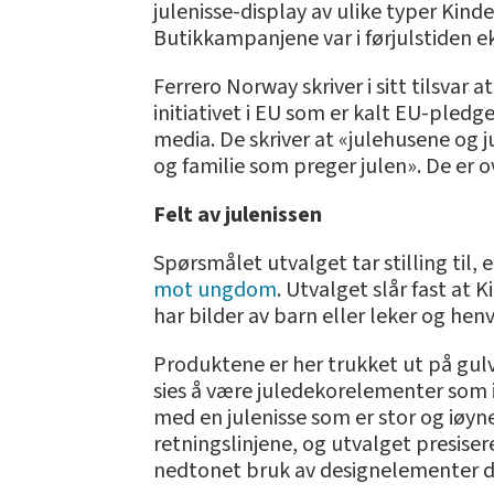
julenisse-display av ulike typer Kind
Butikkampanjene var i førjulstiden ek
Ferrero Norway skriver i sitt tilsvar a
initiativet i EU som er kalt EU-pled
media. De skriver at «julehusene og j
og familie som preger julen». De er 
Felt av julenissen
Spørsmålet utvalget tar stilling til
mot ungdom
. Utvalget slår fast at
har bilder av barn eller leker og hen
Produktene er her trukket ut på gulv
sies å være juledekorelementer som 
med en julenisse som er stor og iøyn
retningslinjene, og utvalget presise
nedtonet bruk av designelementer de