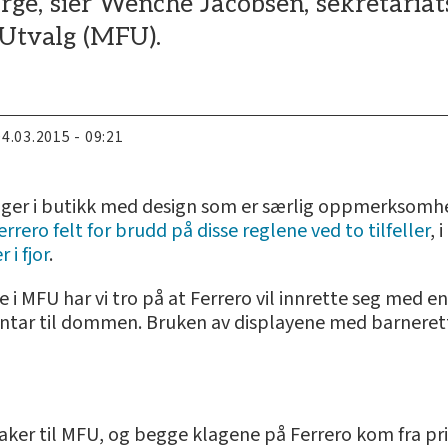
rge, sier Wenche Jacobsen, sekretariat
 Utvalg (MFU).
04.03.2015 - 09:21
llinger i butikk med design som er særlig oppmerksomh
errero felt for brudd på disse reglene ved to tilfeller
, 
 i fjor
.
 i MFU har vi tro på at Ferrero vil innrette seg med 
ntar til dommen. Bruken av displayene med barnerett
aker til MFU, og begge klagene på Ferrero kom fra pr