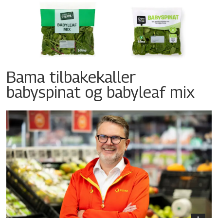
Bama tilbakekaller
babyspinat og babyleaf mix