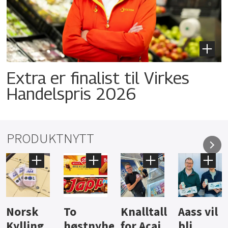
Extra er finalist til Virkes
Handelspris 2026
PRODUKTNYTT
Knalltall
Aass vil
Brus og
Hard
ter
for Açai
bli
jus fra
iste fra