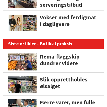
serveringstilbud
Vokser med ferdigmat
i dagligvare
Siste artikler - Butikk i praksis
Rema-flaggskip
dundrer videre
Slik opprettholdes
ølsalget
Færre varer, men fulle