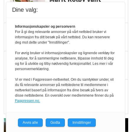
Økologisk Norge sin
Dine valg:
hederspris
Informasjonskapsler og personvern
Blir enklere å velge
For å gi deg relevante annonser på vårt nettsted bruker vi
informasjon fra ditt besøk på vårt nettsted. Du kan reservere
økologisk i butikkhylla
deg mot dette under "Innstillinger".
For øvrig bruker vi informasjonskapsler og lignende verktøy for
Kolonihagen sliter
analyse, for å sammenligne nettlesere, tilpasse innhold til deg
og for å utvikle og tilby nødvendig funksjonalitet. Les mer i vår
med å få tak i nok melk
personvernerklæring.
Vi er med i Fagpressen-nettverket. Om du samtykker under, vil
du få relevante annonser på nettstedene til medlemmene i
Rapport: Økokundene
nettverket basert på informasjon fra dine besøk på tvers av
er klare! Er markedet
disse nettstedene. En oversikt over medlemmene finner du på
Fagpressen.no.
det?
Avvis alle
Godta
Innstillinger