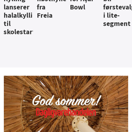
Bowl
førstevalg
Berentsen
Hansa
i lite-
segment