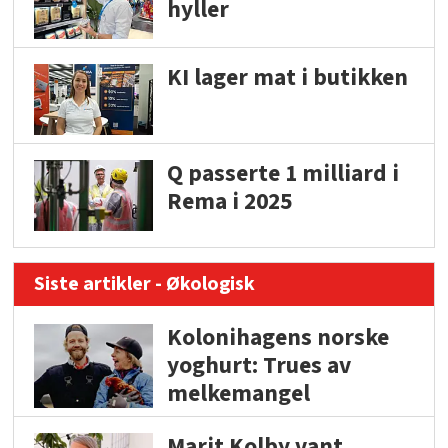
hyller
KI lager mat i butikken
Q passerte 1 milliard i
Rema i 2025
Siste artikler - Økologisk
Kolonihagens norske
yoghurt: Trues av
melkemangel
Marit Kolby vant