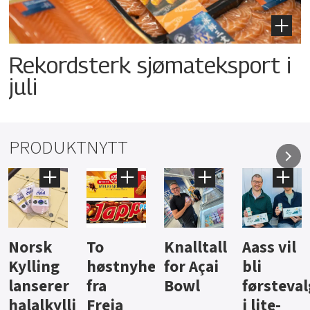
Rekordsterk sjømateksport i
juli
PRODUKTNYTT
Knalltall
Aass vil
Brus og
Hard
ter
for Açai
bli
jus fra
iste fra
Bowl
førstevalg
Berentsen
Hansa
i lite-