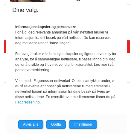
Dine valg:
Vokser med ferdigmat
i dagligvare
Informasjonskapsler og personvern
For å gi deg relevante annonser på vårt nettsted bruker vi
informasjon fra ditt besøk på vårt nettsted. Du kan reservere
deg mot dette under "Innstillinger".
Siste artikler - Butikk i praksis
For øvrig bruker vi informasjonskapsler og lignende verktøy for
analyse, for å sammenligne nettlesere, tilpasse innhold til deg
Rema-flaggskip
og for å utvikle og tilby nødvendig funksjonalitet. Les mer i vår
dundrer videre
personvernerklæring.
Vi er med i Fagpressen-nettverket. Om du samtykker under, vil
du få relevante annonser på nettstedene til medlemmene i
Slik opprettholdes
nettverket basert på informasjon fra dine besøk på tvers av
disse nettstedene. En oversikt over medlemmene finner du på
ølsalget
Fagpressen.no.
Færre varer, men fulle
Avvis alle
Godta
Innstillinger
hyller