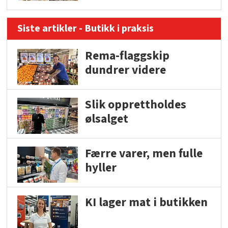
Siste artikler - Butikk i praksis
Rema-flaggskip
dundrer videre
Slik opprettholdes
ølsalget
Færre varer, men fulle
hyller
KI lager mat i butikken