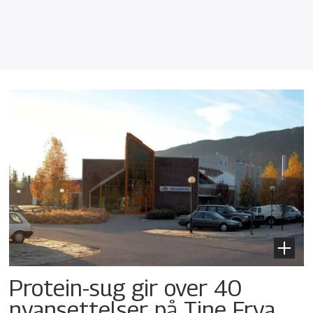
Protein-sug gir over 40
nyansettelser på Tine Frya