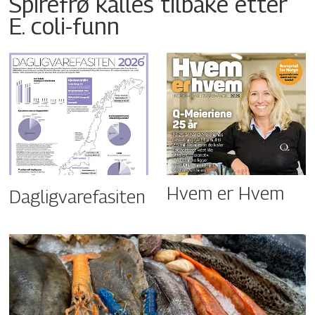
Spirefrø kalles tilbake etter
E. coli-funn
Hvem er Hvem
Dagligvarefasiten