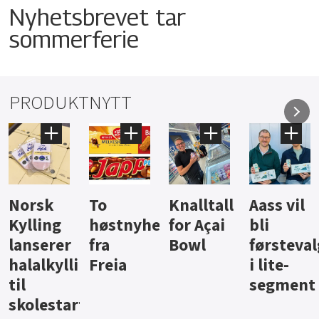
Nyhetsbrevet tar
sommerferie
PRODUKTNYTT
Knalltall
Aass vil
Brus og
Hard
ter
for Açai
bli
jus fra
iste fra
Bowl
førstevalg
Berentsen
Hansa
i lite-
segment