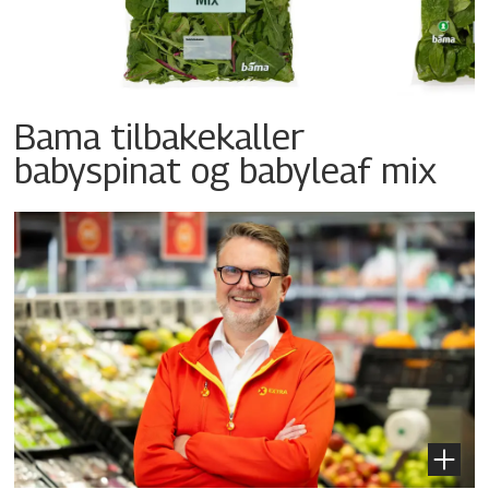
Bama tilbakekaller
babyspinat og babyleaf mix