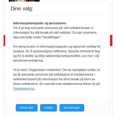
Dine valg:
Q passerte 1 milliard i
Rema i 2025
Informasjonskapsler og personvern
For å gi deg relevante annonser på vårt nettsted bruker vi
informasjon fra ditt besøk på vårt nettsted. Du kan reservere
deg mot dette under "Innstillinger".
Siste artikler - Økologisk
For øvrig bruker vi informasjonskapsler og lignende verktøy for
analyse, for å sammenligne nettlesere, tilpasse innhold til deg
Kolonihagens norske
og for å utvikle og tilby nødvendig funksjonalitet. Les mer i vår
yoghurt: Trues av
personvernerklæring.
melkemangel
Vi er med i Fagpressen-nettverket. Om du samtykker under, vil
du få relevante annonser på nettstedene til medlemmene i
nettverket basert på informasjon fra dine besøk på tvers av
Marit Kolby vant
disse nettstedene. En oversikt over medlemmene finner du på
Økologisk Norge sin
Fagpressen.no.
hederspris
Avvis alle
Godta
Innstillinger
Blir enklere å velge