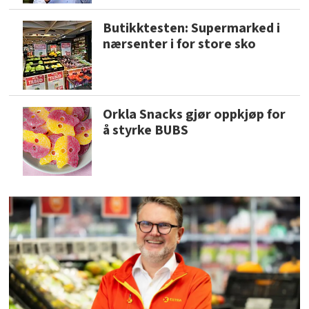
Butikktesten: Supermarked i
nærsenter i for store sko
Orkla Snacks gjør oppkjøp for
å styrke BUBS