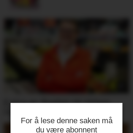
Extra er finalist til Virkes
Handelspris 2026
For å lese denne saken må
du være abonnent