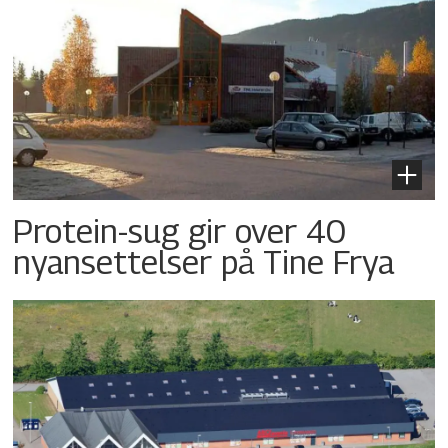
Protein-sug gir over 40
nyansettelser på Tine Frya