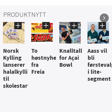
PRODUKTNYTT
Knalltall
Aass vil
Brus og
Hard
ter
for Açai
bli
jus fra
iste fra
Bowl
førstevalg
Berentsen
Hansa
i lite-
segment