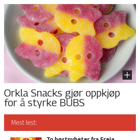
Orkla Snacks gjør oppkjøp
for å styrke BUBS
Mest lest:
To høstnyheter fra Freia