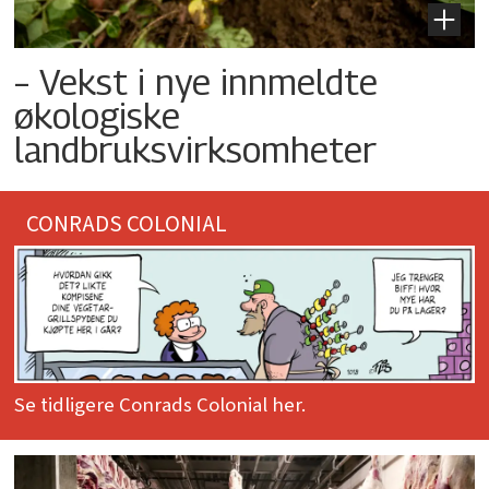
– Vekst i nye innmeldte
økologiske
landbruksvirksomheter
CONRADS COLONIAL
Se tidligere Conrads Colonial her.