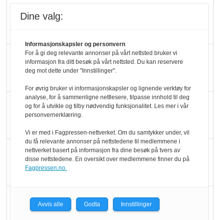
Rema-flaggskip
Dine valg:
dundrer videre
Informasjonskapsler og personvern
For å gi deg relevante annonser på vårt nettsted bruker vi
Slik opprettholdes
informasjon fra ditt besøk på vårt nettsted. Du kan reservere
ølsalget
deg mot dette under "Innstillinger".
For øvrig bruker vi informasjonskapsler og lignende verktøy for
analyse, for å sammenligne nettlesere, tilpasse innhold til deg
Færre varer, men fulle
og for å utvikle og tilby nødvendig funksjonalitet. Les mer i vår
personvernerklæring.
hyller
Vi er med i Fagpressen-nettverket. Om du samtykker under, vil
du få relevante annonser på nettstedene til medlemmene i
KI lager mat i butikken
nettverket basert på informasjon fra dine besøk på tvers av
disse nettstedene. En oversikt over medlemmene finner du på
Fagpressen.no.
Q passerte 1 milliard i
Avvis alle
Godta
Innstillinger
Rema i 2025