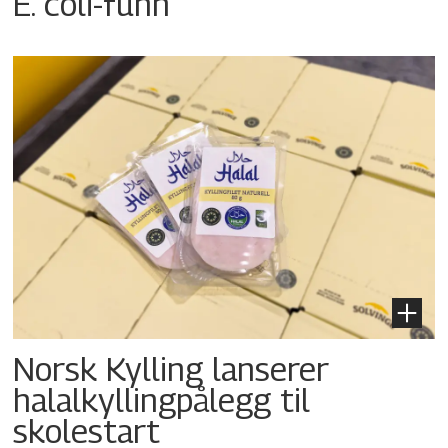
E. coli-funn
Norsk Kylling lanserer
halalkyllingpålegg til
skolestart