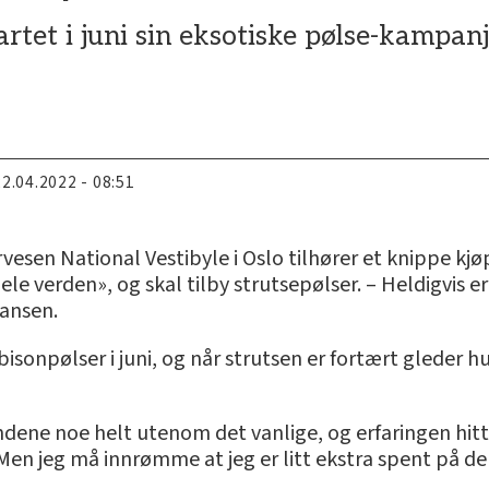
artet i juni sin eksotiske pølse-kampa
22.04.2022 - 08:51
vesen National Vestibyle i Oslo tilhører et knippe 
le verden», og skal tilby strutsepølser. – Heldigvis er
iansen.
sonpølser i juni, og når strutsen er fortært gleder hu
ndene noe helt utenom det vanlige, og erfaringen hitti
Men jeg må innrømme at jeg er litt ekstra spent på den