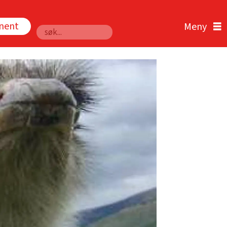
nnent
Søk