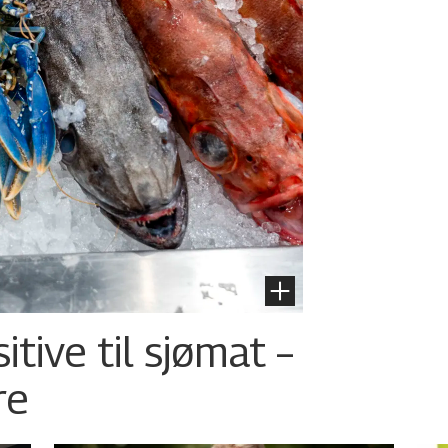
tive til sjømat –
re