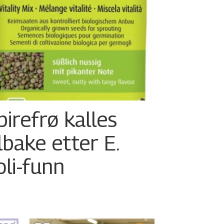
pirefrø kalles
ilbake etter E.
oli-funn