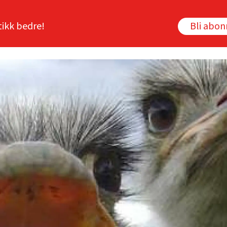
tikk bedre!
Bli abo