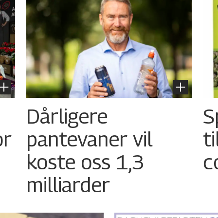
Dårligere
S
or
pantevaner vil
t
koste oss 1,3
c
milliarder