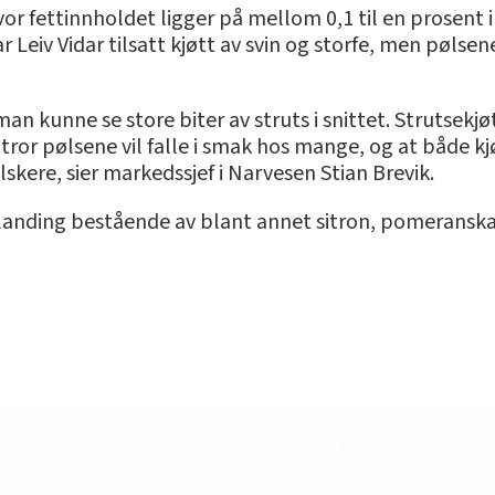
vor fettinnholdet ligger på mellom 0,1 til en prosent i
r Leiv Vidar tilsatt kjøtt av svin og storfe, men pølse
 man kunne se store biter av struts i snittet. Strutsek
 tror pølsene vil falle i smak hos mange, og at både 
skere, sier markedssjef i Narvesen Stian Brevik.
anding bestående av blant annet sitron, pomeranskal