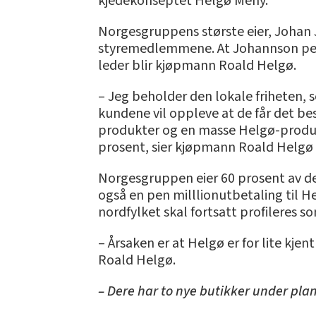
kjedekonseptet Helgø Meny.
Norgesgruppens største eier, Johan J
styremedlemmene. At Johannson perso
leder blir kjøpmann Roald Helgø.
– Jeg beholder den lokale friheten, 
kundene vil oppleve at de får det bes
produkter og en masse Helgø-produkte
prosent, sier kjøpmann Roald Helgø 
Norgesgruppen eier 60 prosent av de
også en pen milllionutbetaling til He
nordfylket skal fortsatt profileres s
– Årsaken er at Helgø er for lite kjent
Roald Helgø.
– Dere har to nye butikker under pla