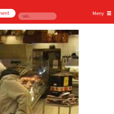
nnent
Søk