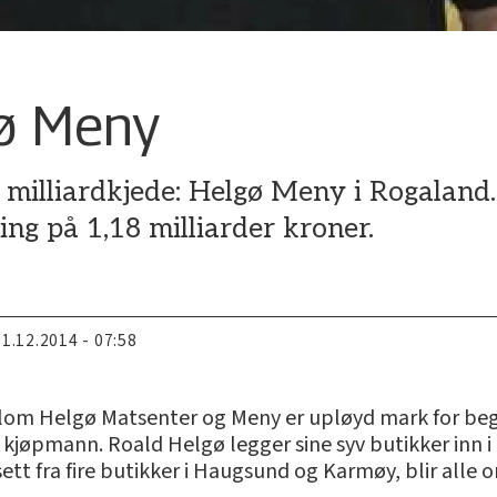
gø Meny
 milliardkjede: Helgø Meny i Rogaland.
ng på 1,18 milliarder kroner.
11.12.2014 - 07:58
om Helgø Matsenter og Meny er upløyd mark for begg
 kjøpmann. Roald Helgø legger sine syv butikker inn i
tt fra fire butikker i Haugsund og Karmøy, blir alle o