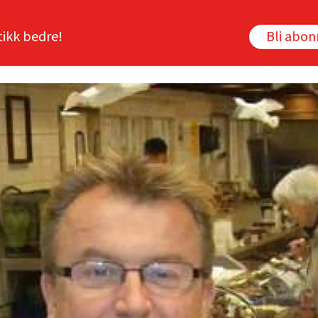
tikk bedre!
Bli abo