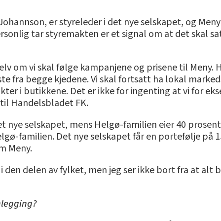
ohannson, er styreleder i det nye selskapet, og Meny-
nlig tar styremakten er et signal om at det skal sat
selv om vi skal følge kampanjene og prisene til Meny. 
te fra begge kjedene. Vi skal fortsatt ha lokal marked
r i butikkene. Det er ikke for ingenting at vi for ek
til Handelsbladet FK.
t nye selskapet, mens Helgø-familien eier 40 prosent.
lgø-familien. Det nye selskapet får en portefølje på 15
om Meny.
 i den delen av fylket, men jeg ser ikke bort fra at alt 
nlegging?