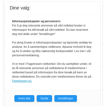
Rema-flaggskip
Dine valg:
dundrer videre
Informasjonskapsler og personvern
For å gi deg relevante annonser på vårt nettsted bruker vi
Slik opprettholdes
informasjon fra ditt besøk på vårt nettsted. Du kan reservere
ølsalget
deg mot dette under "Innstillinger".
For øvrig bruker vi informasjonskapsler og lignende verktøy for
analyse, for å sammenligne nettlesere, tilpasse innhold til deg
Færre varer, men fulle
og for å utvikle og tilby nødvendig funksjonalitet. Les mer i vår
hyller
personvernerklæring.
Vi er med i Fagpressen-nettverket. Om du samtykker under, vil
du få relevante annonser på nettstedene til medlemmene i
KI lager mat i butikken
nettverket basert på informasjon fra dine besøk på tvers av
disse nettstedene. En oversikt over medlemmene finner du på
Fagpressen.no.
Q passerte 1 milliard i
Avvis alle
Godta
Innstillinger
Rema i 2025