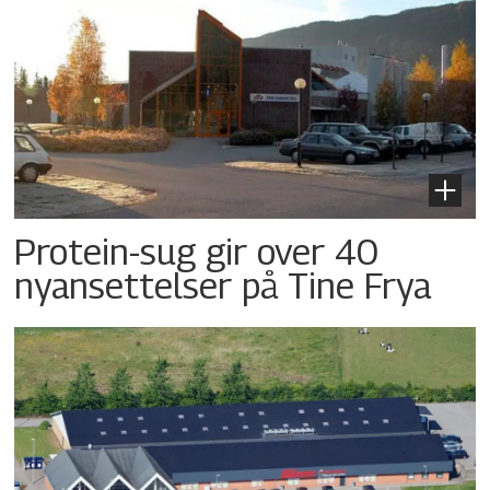
Protein-sug gir over 40
nyansettelser på Tine Frya