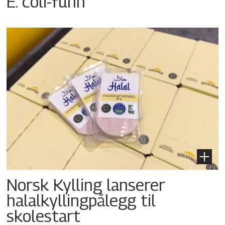
E. coli-funn
Norsk Kylling lanserer
halalkyllingpålegg til
skolestart