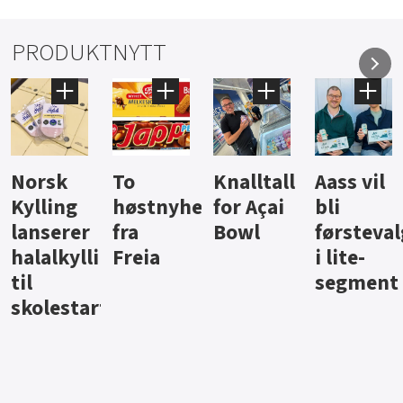
PRODUKTNYTT
Knalltall
Aass vil
Brus og
Hard
ter
for Açai
bli
jus fra
iste fra
Bowl
førstevalg
Berentsen
Hansa
i lite-
segment