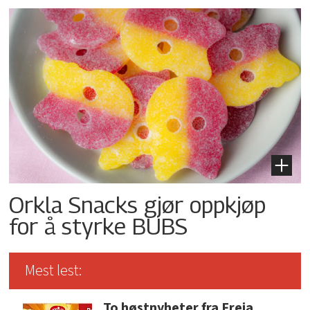
Orkla Snacks gjør oppkjøp
for å styrke BUBS
Mest lest:
To høstnyheter fra Freia