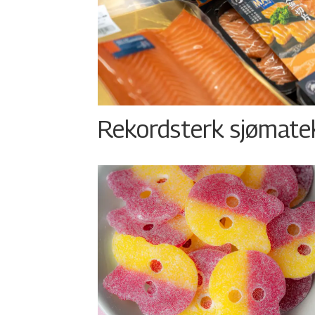
Rekordsterk sjømateks