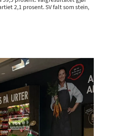
59,5 prosent. Valgresultatet gjør
tiet 2,1 prosent. SV falt som stein,