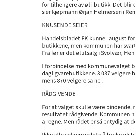
for tilhengere av øl i butikk. Det bl
sier kjøpmann Ørjan Helmersen i Re
KNUSENDE SEIER
Handelsbladet FK kunne i august forte
butikkene, men kommunen har svart m
Fra før er det ølutsalg i Svolvær, H
I forbindelse med kommunevalget ble d
dagligvarebutikkene. 3 037 velgere br
mens 870 velgere sa nei.
RÅDGIVENDE
For at valget skulle være bindende,
resultatet rådgivende. Kommunen har
å regne. Men rådet er så entydig at d