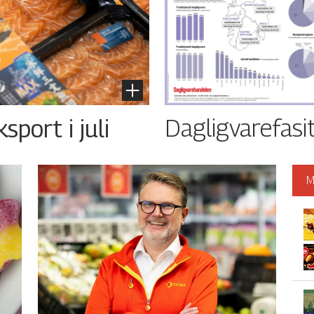
Dagligvarefasi
port i juli
M