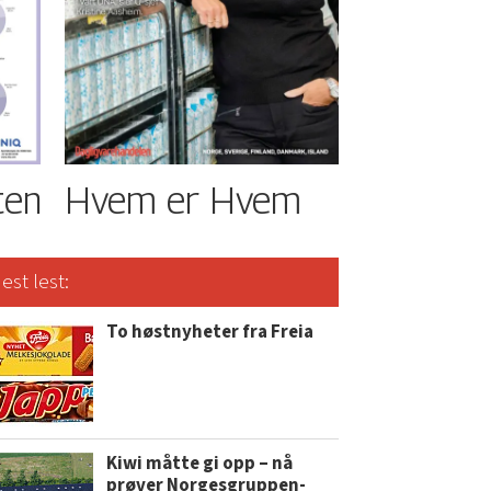
ten
Hvem er Hvem
est lest:
To høstnyheter fra Freia
Kiwi måtte gi opp – nå
prøver Norgesgruppen-