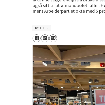
Ikke alle velgere valgte å bruke øl
også sitt til at ølmonopolet faller. 
mens Arbeiderpartiet økte med 5 pr
NYHETER