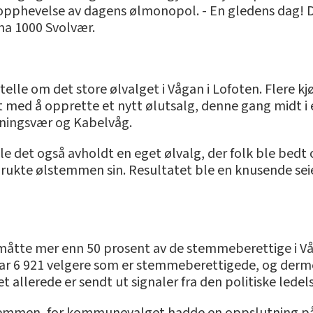
ir opphevelse av dagens ølmonopol. - En gledens dag! D
ma 1000 Svolvær.
lle om det store ølvalget i Vågan i Lofoten. Flere kjø
ed å opprette et nytt ølutsalg, denne gang midt i e
enningsvær og Kabelvåg.
et også avholdt en eget ølvalg, der folk ble bedt om å 
ukte ølstemmen sin. Resultatet ble en knusende seier f
 måtte mer enn 50 prosent av de stemmeberettige i V
 6 921 velgere som er stemmeberettigede, og dermed
et allerede er sendt ut signaler fra den politiske lede