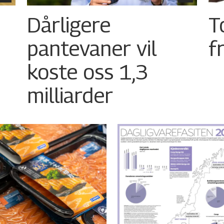
Dårligere
T
pantevaner vil
f
koste oss 1,3
milliarder