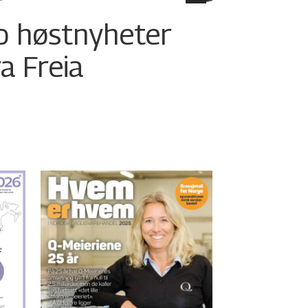
o høstnyheter
ra Freia