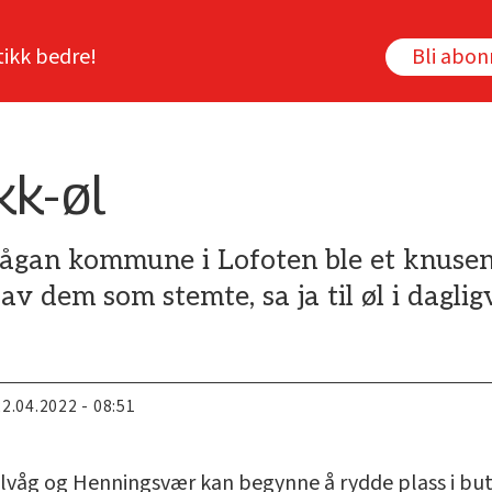
tikk bedre!
Bli abo
kk-øl
gan kommune i Lofoten ble et knusen
av dem som stemte, sa ja til øl i dagli
22.04.2022 - 08:51
våg og Henningsvær kan begynne å rydde plass i buti