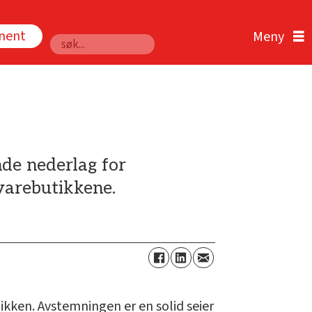
nnent
Søk
de nederlag for
gvarebutikkene.
kken. Avstemningen er en solid seier