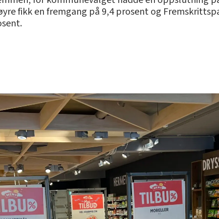
stemmen, for kommunevalget hadde en oppslutning på 
Høyre fikk en fremgang på 9,4 prosent og Fremskrittspar
osent.