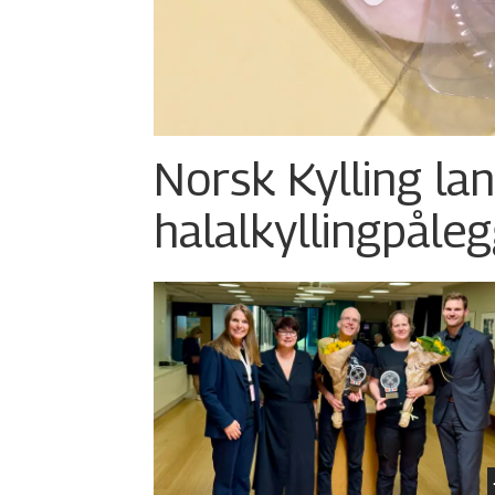
Norsk Kylling la
halalkylling­påleg