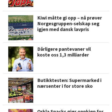
Kiwi måtte gi opp – nå prøver
Norgesgruppen-selskap seg
igjen med dansk lavpris
Dårligere pantevaner vil
koste oss 1,3 milliarder
Butikktesten: Supermarked i
nærsenter i for store sko
Orkla Snacks gjør oppkjøp for