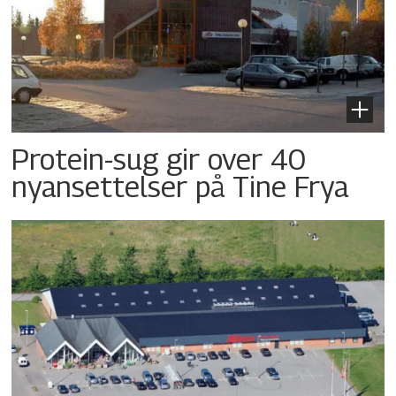
Protein-sug gir over 40
nyansettelser på Tine Frya