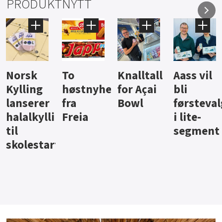
PRODUKTNYTT
Knalltall
Aass vil
Brus og
Hard
ter
for Açai
bli
jus fra
iste fra
Bowl
førstevalg
Berentsen
Hansa
i lite-
segment