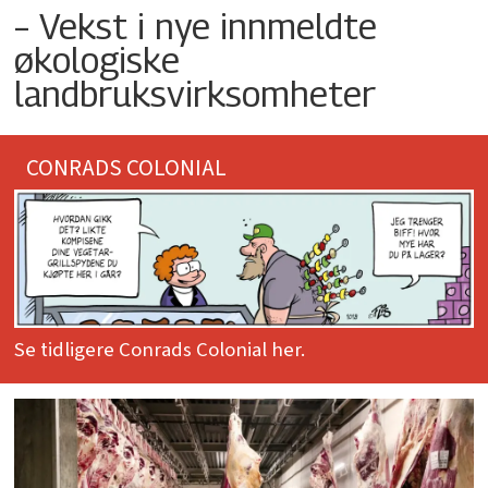
– Vekst i nye innmeldte
økologiske
landbruksvirksomheter
CONRADS COLONIAL
Se tidligere Conrads Colonial her.