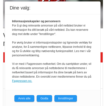
Dine valg:
Informasjonskapsler og personvern
For å gi deg relevante annonser på vårt nettsted bruker vi
informasjon fra ditt besøk på vårt nettsted. Du kan reservere
Vil vokse i brusmarkedet
deg mot dette under "Innstillinger".
med Dr Pepper
For øvrig bruker vi informasjonskapsler og lignende verktøy for
analyse, for å sammenligne nettlesere, tilpasse innhold til deg
og for å utvikle og tilby nødvendig funksjonalitet. Les mer i vår
personvernerklæring.
Siste artikler - KBS
Vi er med i Fagpressen-nettverket. Om du samtykker under, vil
Mat er viktigere enn
du få relevante annonser på nettstedene til medlemmene i
nettverket basert på informasjon fra dine besøk på tvers av
pris når elbilister
disse nettstedene. En oversikt over medlemmene finner du på
velger ladestopp
Fagpressen.no.
Ti bensinstasjoner
Avvis alle
Godta
Innstillinger
legger ned hver måned