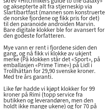
skrev «Hitchhikers guide to the Galaxy»
og aksepterte alt fra stjerneskip via
Slartibartfast (mannen som konstruerte
de norske fjordene og fikk pris for det)
til den paranoide androiden Marvin.
Bare digitale klokker ble for avansert for
den godeste forfatteren.
Mye vann er rent i fjordene siden den
gang, og nå fikk vi klokke av ukjent
merke (På klokken står det «Sport», på
emballasjen «Prime Time») på Lidl i
Trollhättan for 29,90 svenske kroner.
Med tre års garanti.
Like før hadde vi kjøpt klokker for 99
kroner på Rimi (topp service fra
butikken og leverandøren, men den
holdt ikke mange ukene) og for 70 på