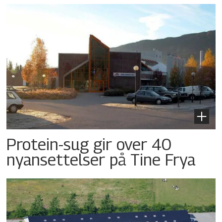
Protein-sug gir over 40
nyansettelser på Tine Frya