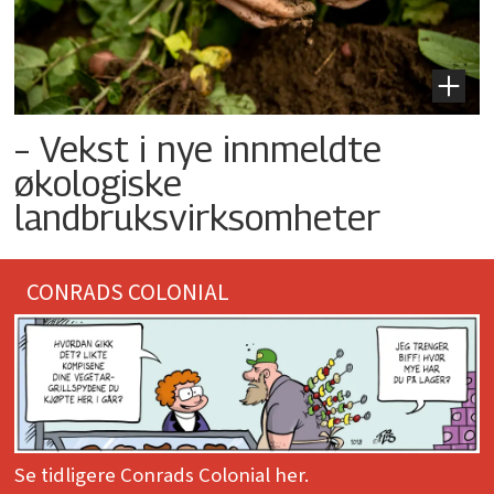
– Vekst i nye innmeldte
økologiske
landbruksvirksomheter
CONRADS COLONIAL
Se tidligere Conrads Colonial her.