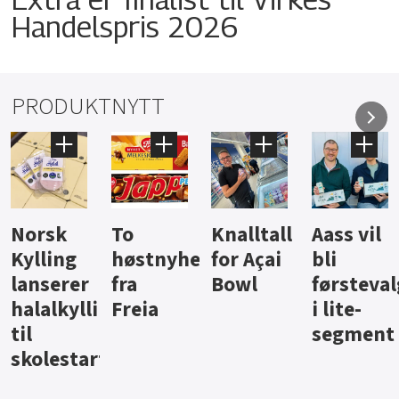
Handelspris 2026
PRODUKTNYTT
Knalltall
Aass vil
Brus og
Hard
ter
for Açai
bli
jus fra
iste fra
Bowl
førstevalg
Berentsen
Hansa
i lite-
segment