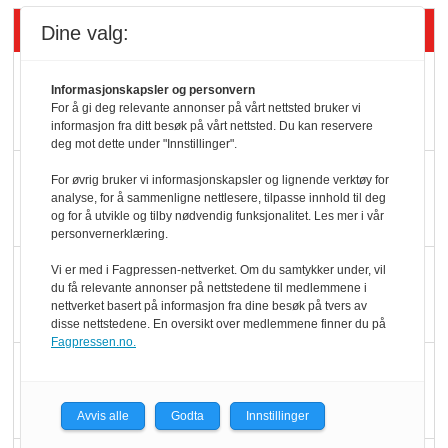
Siste artikler - Butikk i praksis
Dine valg:
Rema-flaggskip
Informasjonskapsler og personvern
dundrer videre
For å gi deg relevante annonser på vårt nettsted bruker vi
informasjon fra ditt besøk på vårt nettsted. Du kan reservere
deg mot dette under "Innstillinger".
Slik opprettholdes
For øvrig bruker vi informasjonskapsler og lignende verktøy for
analyse, for å sammenligne nettlesere, tilpasse innhold til deg
ølsalget
og for å utvikle og tilby nødvendig funksjonalitet. Les mer i vår
personvernerklæring.
Færre varer, men fulle
Vi er med i Fagpressen-nettverket. Om du samtykker under, vil
du få relevante annonser på nettstedene til medlemmene i
hyller
nettverket basert på informasjon fra dine besøk på tvers av
disse nettstedene. En oversikt over medlemmene finner du på
Fagpressen.no.
KI lager mat i butikken
Avvis alle
Godta
Innstillinger