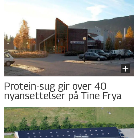
Protein-sug gir over 40
nyansettelser på Tine Frya