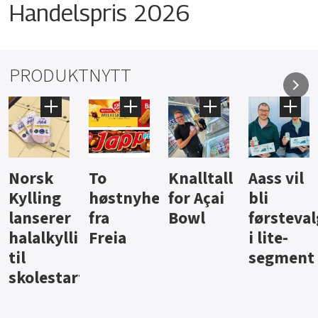
Handelspris 2026
PRODUKTNYTT
Knalltall
Aass vil
Brus og
Hard
ter
for Açai
bli
jus fra
iste fra
Bowl
førstevalg
Berentsen
Hansa
i lite-
segment