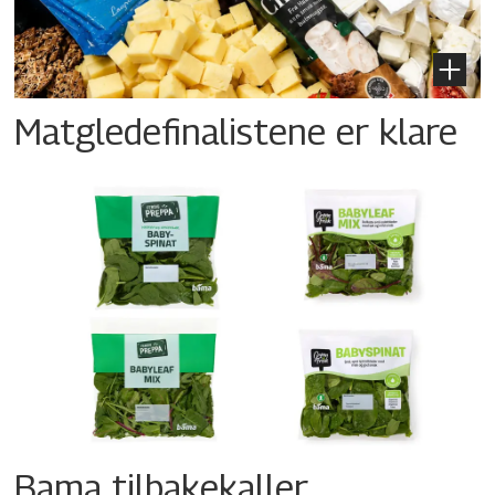
Matgledefinalistene er klare
Bama tilbakekaller