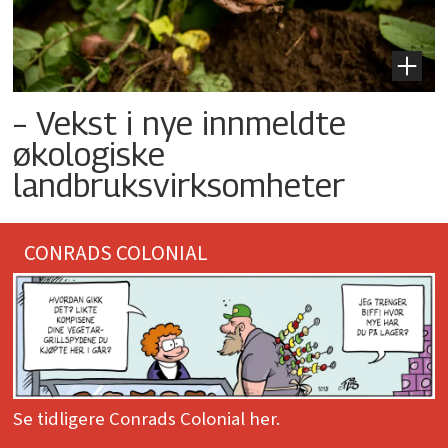
– Vekst i nye innmeldte
økologiske
landbruksvirksomheter
CONRADS COLONIAL
Se tidligere Conrads Colonial her.