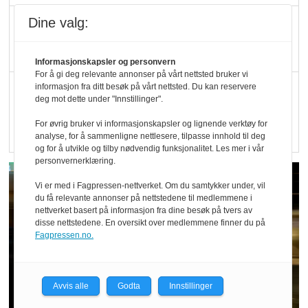
Kolonihagen sliter
Dine valg:
med å få tak i nok melk
Informasjonskapsler og personvern
For å gi deg relevante annonser på vårt nettsted bruker vi
Rapport: Økokundene
informasjon fra ditt besøk på vårt nettsted. Du kan reservere
deg mot dette under "Innstillinger".
er klare! Er markedet
For øvrig bruker vi informasjonskapsler og lignende verktøy for
det?
analyse, for å sammenligne nettlesere, tilpasse innhold til deg
og for å utvikle og tilby nødvendig funksjonalitet. Les mer i vår
personvernerklæring.
Vi er med i Fagpressen-nettverket. Om du samtykker under, vil
du få relevante annonser på nettstedene til medlemmene i
nettverket basert på informasjon fra dine besøk på tvers av
disse nettstedene. En oversikt over medlemmene finner du på
Fagpressen.no.
Avvis alle
Godta
Innstillinger