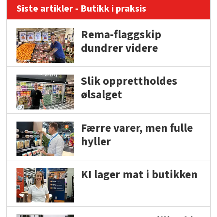
Siste artikler - Butikk i praksis
Rema-flaggskip
dundrer videre
Slik opprettholdes
ølsalget
Færre varer, men fulle
hyller
KI lager mat i butikken