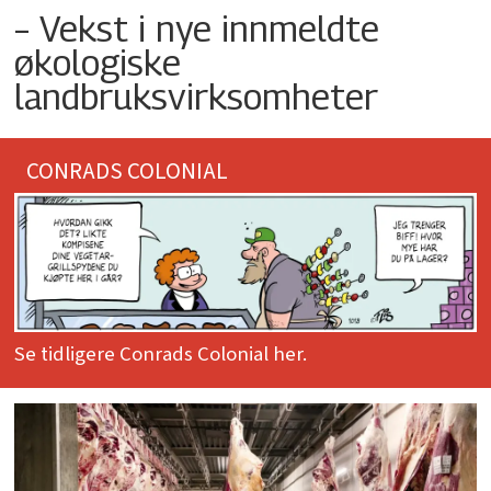
– Vekst i nye innmeldte
økologiske
landbruksvirksomheter
CONRADS COLONIAL
Se tidligere Conrads Colonial her.