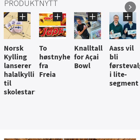
PRODUKTNYTT
Knalltall
Aass vil
Brus og
Hard
ter
for Açai
bli
jus fra
iste fra
Bowl
førstevalg
Berentsen
Hansa
i lite-
segment