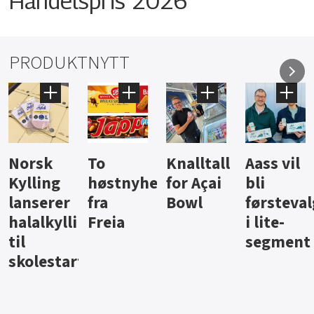
Handelspris 2026
PRODUKTNYTT
Knalltall
Aass vil
Brus og
Hard
ter
for Açai
bli
jus fra
iste fra
Bowl
førstevalg
Berentsen
Hansa
i lite-
segment