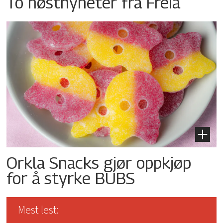
To høstnyheter fra Freia
Orkla Snacks gjør oppkjøp
for å styrke BUBS
Mest lest: