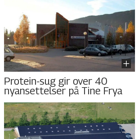
Protein-sug gir over 40
nyansettelser på Tine Frya