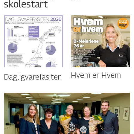
skolestart
Hvem er Hvem
Dagligvarefasiten