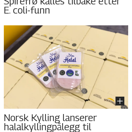
Spirefrø kalles tilbake etter
E. coli-funn
Norsk Kylling lanserer
halalkyllingpålegg til