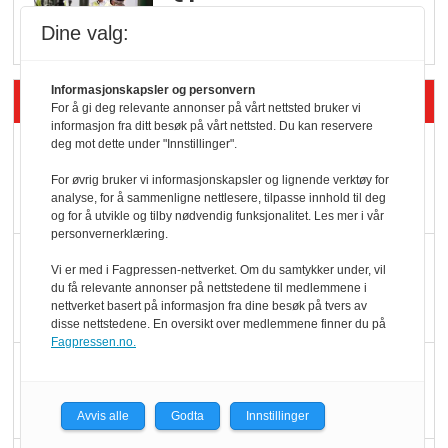
Rema i 2025
Dine valg:
Informasjonskapsler og personvern
Siste artikler - Økologisk
For å gi deg relevante annonser på vårt nettsted bruker vi
informasjon fra ditt besøk på vårt nettsted. Du kan reservere
deg mot dette under "Innstillinger".
Kolonihagens norske
yoghurt: Trues av
For øvrig bruker vi informasjonskapsler og lignende verktøy for
analyse, for å sammenligne nettlesere, tilpasse innhold til deg
melkemangel
og for å utvikle og tilby nødvendig funksjonalitet. Les mer i vår
personvernerklæring.
Marit Kolby vant
Vi er med i Fagpressen-nettverket. Om du samtykker under, vil
Økologisk Norge sin
du få relevante annonser på nettstedene til medlemmene i
nettverket basert på informasjon fra dine besøk på tvers av
hederspris
disse nettstedene. En oversikt over medlemmene finner du på
Fagpressen.no.
Blir enklere å velge
økologisk i butikkhylla
Avvis alle
Godta
Innstillinger