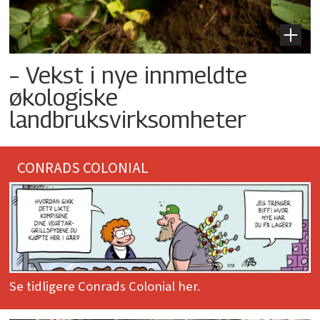
– Vekst i nye innmeldte
økologiske
landbruksvirksomheter
CONRADS COLONIAL
Se tidligere Conrads Colonial her.