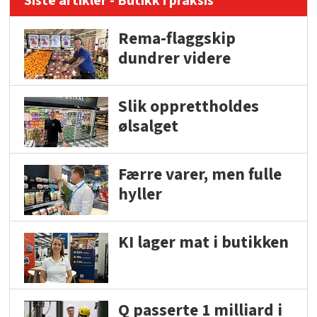
Siste artikler - Butikk i praksis
Rema-flaggskip
dundrer videre
Slik opprettholdes
ølsalget
Færre varer, men fulle
hyller
KI lager mat i butikken
Q passerte 1 milliard i