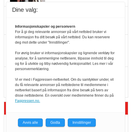
Dine valg:
Potetball, kylling og 98
oktan
Informasjonskapsler og personvern
For å gi deg relevante annonser på vårt nettsted bruker vi
informasjon fra ditt besøk på vårt nettsted. Du kan reservere
KBS-bransjen i
deg mot dette under "Innstillinger".
endring: Stadig større
For øvrig bruker vi informasjonskapsler og lignende verktøy for
serveringstilbud
analyse, for å sammenligne nettlesere, tilpasse innhold til deg
og for å utvikle og tilby nødvendig funksjonalitet. Les mer i vår
personvernerklæring.
Vokser med ferdigmat
Vi er med i Fagpressen-nettverket. Om du samtykker under, vil
i dagligvare
du få relevante annonser på nettstedene til medlemmene i
nettverket basert på informasjon fra dine besøk på tvers av
disse nettstedene. En oversikt over medlemmene finner du på
Fagpressen.no.
Siste artikler - Butikk i praksis
Rema-flaggskip
Avvis alle
Godta
Innstillinger