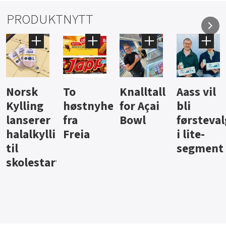
PRODUKTNYTT
Knalltall
Aass vil
Brus og
Hard
ter
for Açai
bli
jus fra
iste fra
Bowl
førstevalg
Berentsen
Hansa
i lite-
segment