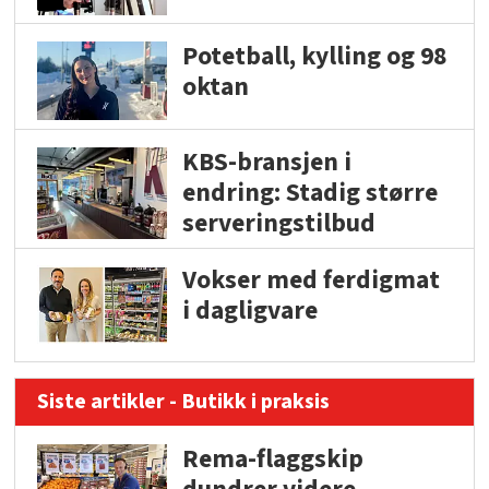
Potetball, kylling og 98
oktan
KBS-bransjen i
endring: Stadig større
serveringstilbud
Vokser med ferdigmat
i dagligvare
Siste artikler - Butikk i praksis
Rema-flaggskip