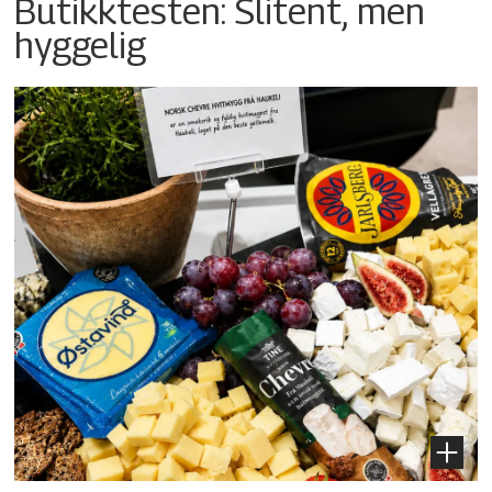
Butikktesten: Slitent, men
hyggelig