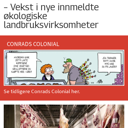
– Vekst i nye innmeldte
økologiske
landbruksvirksomheter
CONRADS COLONIAL
Se tidligere Conrads Colonial her.