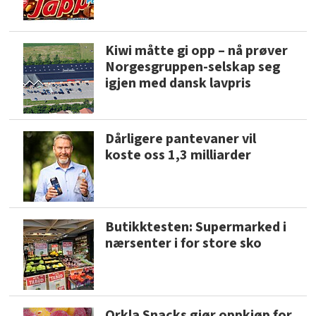
Kiwi måtte gi opp – nå prøver
Norgesgruppen-selskap seg
igjen med dansk lavpris
Dårligere pantevaner vil
koste oss 1,3 milliarder
Butikktesten: Supermarked i
nærsenter i for store sko
Orkla Snacks gjør oppkjøp for