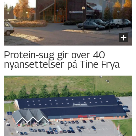
Protein-sug gir over 40
nyansettelser på Tine Frya