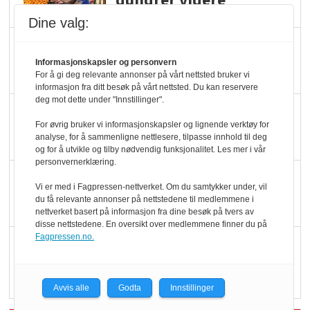
dundrer videre
Dine valg:
Slik opprettholdes
ølsalget
Informasjonskapsler og personvern
For å gi deg relevante annonser på vårt nettsted bruker vi
informasjon fra ditt besøk på vårt nettsted. Du kan reservere
deg mot dette under "Innstillinger".
Færre varer, men fulle
For øvrig bruker vi informasjonskapsler og lignende verktøy for
hyller
analyse, for å sammenligne nettlesere, tilpasse innhold til deg
og for å utvikle og tilby nødvendig funksjonalitet. Les mer i vår
personvernerklæring.
KI lager mat i butikken
Vi er med i Fagpressen-nettverket. Om du samtykker under, vil
du få relevante annonser på nettstedene til medlemmene i
nettverket basert på informasjon fra dine besøk på tvers av
disse nettstedene. En oversikt over medlemmene finner du på
Fagpressen.no.
Q passerte 1 milliard i
Rema i 2025
Avvis alle
Godta
Innstillinger