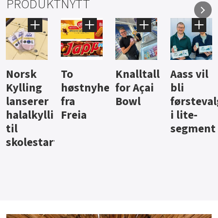
PRODUKTNYTT
Knalltall
Aass vil
Brus og
Hard
ter
for Açai
bli
jus fra
iste fra
Bowl
førstevalg
Berentsen
Hansa
i lite-
segment