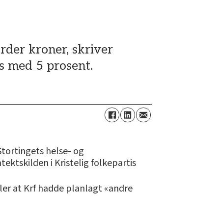
rder kroner, skriver
es med 5 prosent.
 Stortingets helse- og
ktskilden i Kristelig folkepartis
ller at Krf hadde planlagt «andre