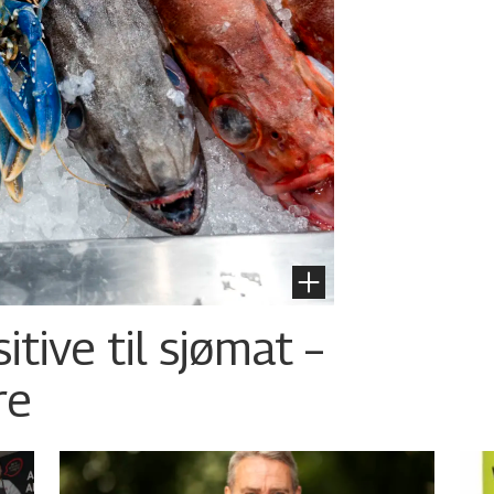
tive til sjømat –
re