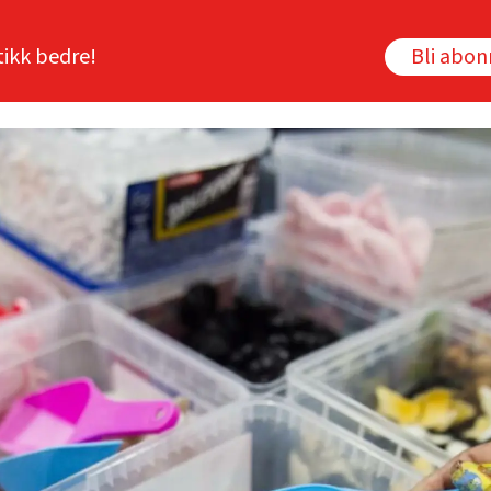
tikk bedre!
Bli abo