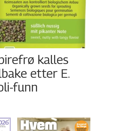
pirefrø kalles
ilbake etter E.
oli-funn