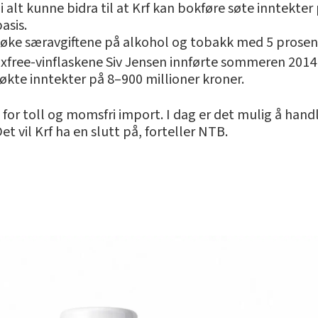
i alt kunne bidra til at Krf kan bokføre søte inntekter 
asis.
 øke særavgiftene på alkohol og tobakk med 5 prosen
 taxfree-vinflaskene Siv Jensen innførte sommeren 201
økte inntekter på 8–900 millioner kroner.
 for toll og momsfri import. I dag er det mulig å hand
t vil Krf ha en slutt på, forteller NTB.