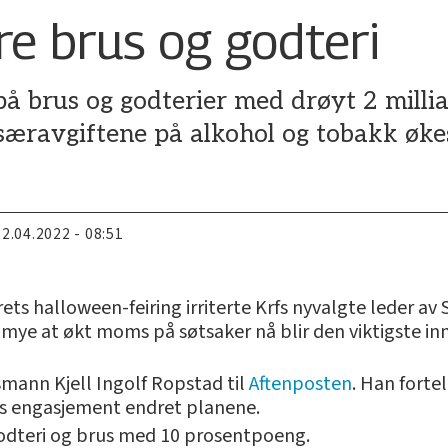
ere brus og godteri
å brus og godterier med drøyt 2 millia
l særavgiftene på alkohol og tobakk øk
22.04.2022 - 08:51
rets halloween-feiring irriterte Krfs nyvalgte leder av
ye at økt moms på søtsaker nå blir den viktigste innte
smann Kjell Ingolf Ropstad til
Aftenposten
. Han forte
ds engasjement endret planene.
odteri og brus med 10 prosentpoeng.