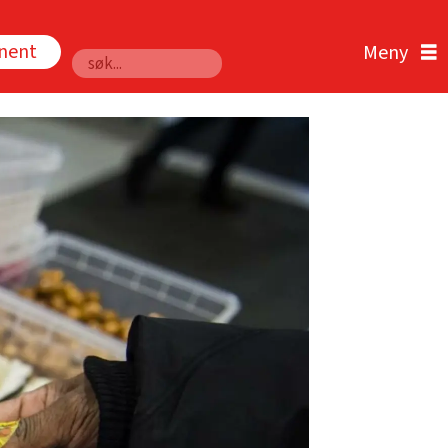
nnent
Søk