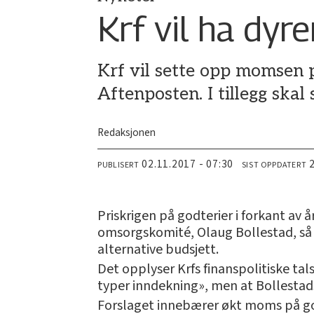
Krf vil ha dyr
Krf vil sette opp momsen p
Aftenposten. I tillegg ska
Redaksjonen
02.11.2017 - 07:30
PUBLISERT
SIST OPPDATERT
Priskrigen på godterier i forkant av å
omsorgskomité, Olaug Bollestad, så m
alternative budsjett.
Det opplyser Krfs finanspolitiske tal
typer inndekning», men at Bollesta
Forslaget innebærer økt moms på g