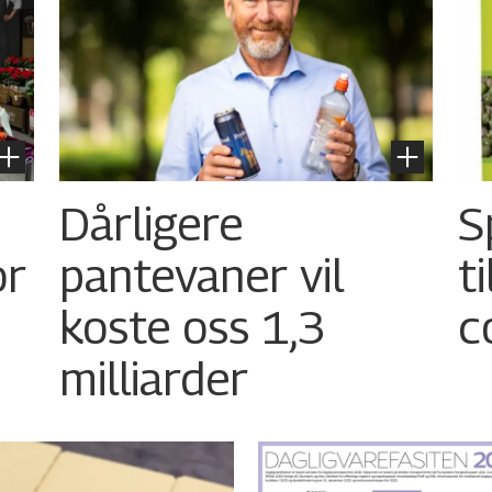
Dårligere
S
or
pantevaner vil
t
koste oss 1,3
c
milliarder