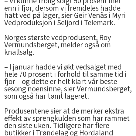
– Vi kunne trolig solgt 50 prosent mer
enn i fjor, dersom vi fremdeles hadde
hatt ved på lager, sier Geir Venås i Myri
Vedproduksjon i Seljord i Telemark.
Norges største vedprodusent, Roy
Vermundsberget, melder også om
knallsalg.
– I januar hadde vi økt vedsalget med
hele 70 prosent i forhold til samme tid i
fjor – og dette er helt klart vår beste
sesong noensinne, sier Vermundsberget,
som også har tømt lageret.
Produsentene sier at de merker ekstra
effekt av sprengkulden som har rammet
den siste uken. Tidligere har flere
butikker i Trøndelag og Hordaland