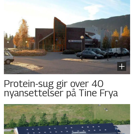
Protein-sug gir over 40
nyansettelser på Tine Frya