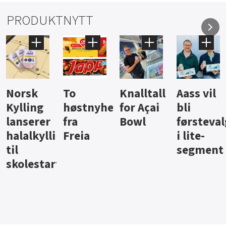
PRODUKTNYTT
Knalltall
Aass vil
Brus og
Hard
ter
for Açai
bli
jus fra
iste fra
Bowl
førstevalg
Berentsen
Hansa
i lite-
segment