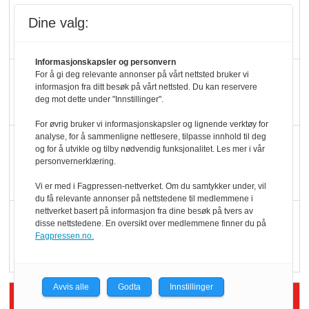
Ti bensinstasjoner
Dine valg:
legger ned hver måned
Informasjonskapsler og personvern
Potetball, kylling og 98
For å gi deg relevante annonser på vårt nettsted bruker vi
informasjon fra ditt besøk på vårt nettsted. Du kan reservere
oktan
deg mot dette under "Innstillinger".
For øvrig bruker vi informasjonskapsler og lignende verktøy for
analyse, for å sammenligne nettlesere, tilpasse innhold til deg
KBS-bransjen i
og for å utvikle og tilby nødvendig funksjonalitet. Les mer i vår
endring: Stadig større
personvernerklæring.
serveringstilbud
Vi er med i Fagpressen-nettverket. Om du samtykker under, vil
du få relevante annonser på nettstedene til medlemmene i
nettverket basert på informasjon fra dine besøk på tvers av
Vokser med ferdigmat
disse nettstedene. En oversikt over medlemmene finner du på
i dagligvare
Fagpressen.no.
Avvis alle
Godta
Innstillinger
Siste artikler - Butikk i praksis