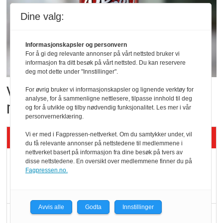
Dine valg:
Informasjonskapsler og personvern
For å gi deg relevante annonser på vårt nettsted bruker vi
informasjon fra ditt besøk på vårt nettsted. Du kan reservere
deg mot dette under "Innstillinger".
Vil vokse i brusmarkedet
For øvrig bruker vi informasjonskapsler og lignende verktøy for
analyse, for å sammenligne nettlesere, tilpasse innhold til deg
med Dr Pepper
og for å utvikle og tilby nødvendig funksjonalitet. Les mer i vår
personvernerklæring.
Siste artikler - KBS
Vi er med i Fagpressen-nettverket. Om du samtykker under, vil
du få relevante annonser på nettstedene til medlemmene i
nettverket basert på informasjon fra dine besøk på tvers av
Mat er viktigere enn
disse nettstedene. En oversikt over medlemmene finner du på
Fagpressen.no.
pris når elbilister
velger ladestopp
Avvis alle
Godta
Innstillinger
Ti bensinstasjoner