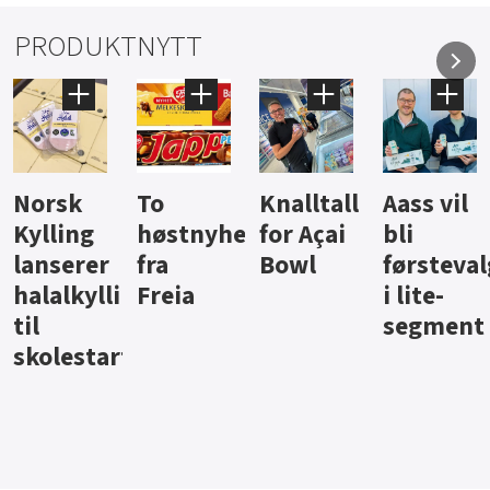
PRODUKTNYTT
Knalltall
Aass vil
Brus og
Hard
ter
for Açai
bli
jus fra
iste fra
Bowl
førstevalg
Berentsen
Hansa
i lite-
segment