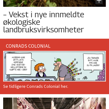
– Vekst i nye innmeldte
økologiske
landbruksvirksomheter
CONRADS COLONIAL
Se tidligere Conrads Colonial her.