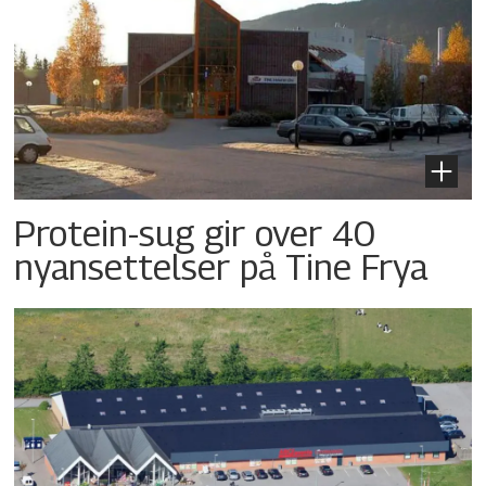
Protein-sug gir over 40
nyansettelser på Tine Frya