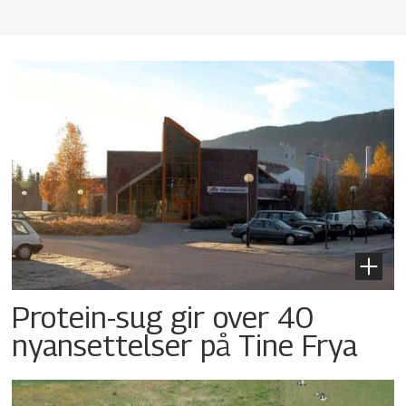
Protein-sug gir over 40
nyansettelser på Tine Frya