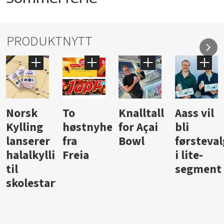
PRODUKTNYTT
Knalltall
Aass vil
Brus og
Hard
ter
for Açai
bli
jus fra
iste fra
Bowl
førstevalg
Berentsen
Hansa
i lite-
segment