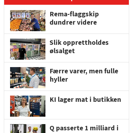
Rema-flaggskip
dundrer videre
Slik opprettholdes
ølsalget
Færre varer, men fulle
hyller
KI lager mat i butikken
Q passerte 1 milliard i