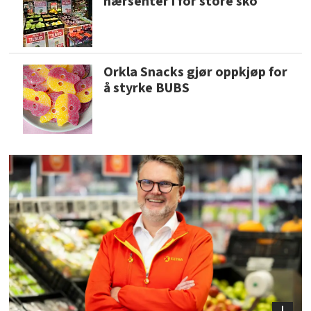
nærsenter i for store sko
Orkla Snacks gjør oppkjøp for
å styrke BUBS