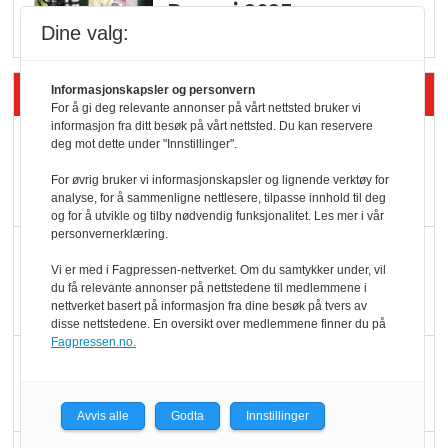
Rema i 2025
Dine valg:
Siste artikler - Økologisk
Informasjonskapsler og personvern
For å gi deg relevante annonser på vårt nettsted bruker vi
informasjon fra ditt besøk på vårt nettsted. Du kan reservere
Kolonihagens norske
deg mot dette under "Innstillinger".
yoghurt: Trues av
For øvrig bruker vi informasjonskapsler og lignende verktøy for
melkemangel
analyse, for å sammenligne nettlesere, tilpasse innhold til deg
og for å utvikle og tilby nødvendig funksjonalitet. Les mer i vår
personvernerklæring.
Marit Kolby vant
Vi er med i Fagpressen-nettverket. Om du samtykker under, vil
Økologisk Norge sin
du få relevante annonser på nettstedene til medlemmene i
hederspris
nettverket basert på informasjon fra dine besøk på tvers av
disse nettstedene. En oversikt over medlemmene finner du på
Fagpressen.no.
Blir enklere å velge
økologisk i butikkhylla
Avvis alle
Godta
Innstillinger