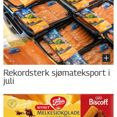
Rekordsterk sjømateksport i
juli