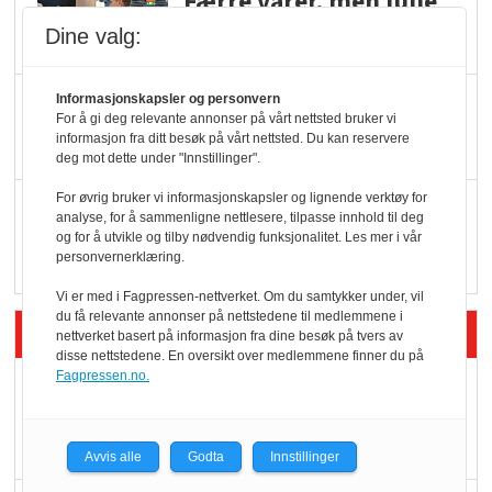
Færre varer, men fulle
hyller
Dine valg:
KI lager mat i butikken
Informasjonskapsler og personvern
For å gi deg relevante annonser på vårt nettsted bruker vi
informasjon fra ditt besøk på vårt nettsted. Du kan reservere
deg mot dette under "Innstillinger".
For øvrig bruker vi informasjonskapsler og lignende verktøy for
Q passerte 1 milliard i
analyse, for å sammenligne nettlesere, tilpasse innhold til deg
Rema i 2025
og for å utvikle og tilby nødvendig funksjonalitet. Les mer i vår
personvernerklæring.
Vi er med i Fagpressen-nettverket. Om du samtykker under, vil
du få relevante annonser på nettstedene til medlemmene i
Siste artikler - Økologisk
nettverket basert på informasjon fra dine besøk på tvers av
disse nettstedene. En oversikt over medlemmene finner du på
Fagpressen.no.
Kolonihagens norske
yoghurt: Trues av
melkemangel
Avvis alle
Godta
Innstillinger