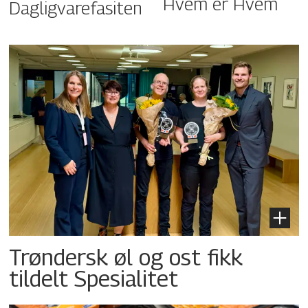
Hvem er Hvem
Dagligvarefasiten
Trøndersk øl og ost fikk
tildelt Spesialitet