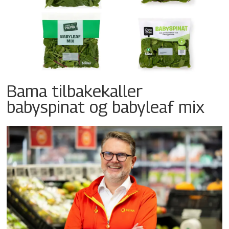
Bama tilbakekaller
babyspinat og babyleaf mix