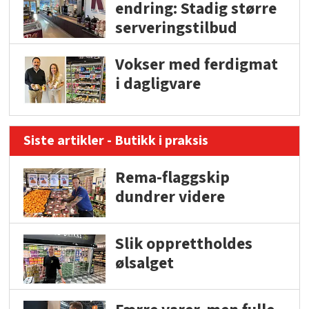
endring: Stadig større
serveringstilbud
Vokser med ferdigmat
i dagligvare
Siste artikler - Butikk i praksis
Rema-flaggskip
dundrer videre
Slik opprettholdes
ølsalget