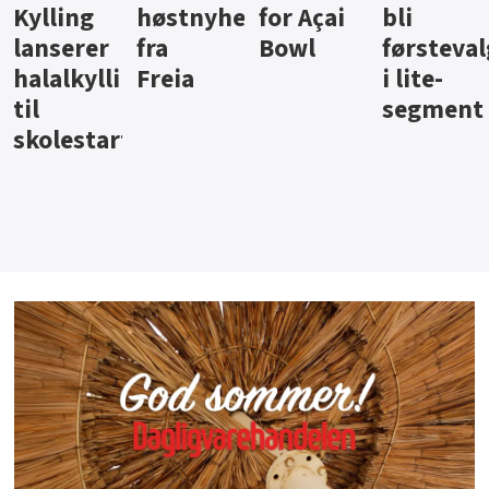
ter
for Açai
bli
jus fra
iste fra
Bowl
førstevalg
Berentsen
Hansa
i lite-
segment