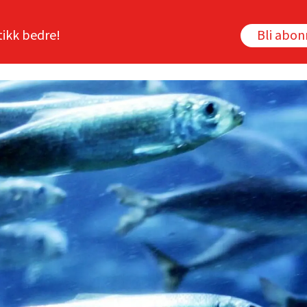
tikk bedre!
Bli abo