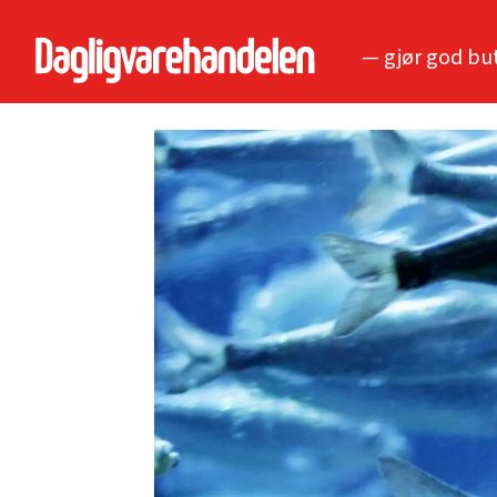
— gjør god bu