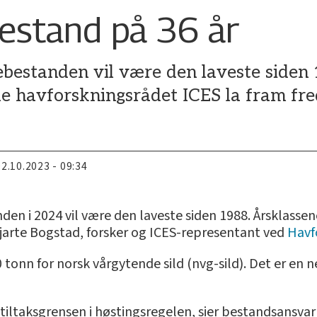
bestand på 36 år
debestanden vil være den laveste siden
le havforskningsrådet ICES la fram fre
02.10.2023 - 09:34
den i 2024 vil være den laveste siden 1988. Årsklassen
r Bjarte Bogstad, forsker og ICES-representant ved
Havf
10 tonn for norsk vårgytende sild (nvg-sild). Det er 
iltaksgrensen i høstingsregelen, sier bestandsansvarl