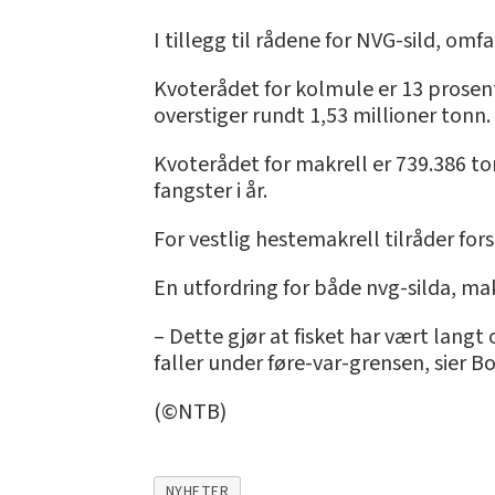
I tillegg til rådene for NVG-sild, om
Kvoterådet for kolmule er 13 prosen
overstiger rundt 1,53 millioner tonn.
Kvoterådet for makrell er 739.386 to
fangster i år.
For vestlig hestemakrell tilråder fors
En utfordring for både nvg-silda, ma
– Dette gjør at fisket har vært langt
faller under føre-var-grensen, sier B
(©NTB)
NYHETER