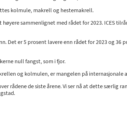
fattes kolmule, makrell og hestemakrell.
t høyere sammenlignet med rådet for 2023. ICES tilrå
nn. Det er 5 prosent lavere enn rådet for 2023 og 36 
kerne null fangst, som i fjor.
krellen og kolmulen, er mangelen på internasjonale a
 over rådene de siste årene. Vi ser nå at dette særlig
ogstad.