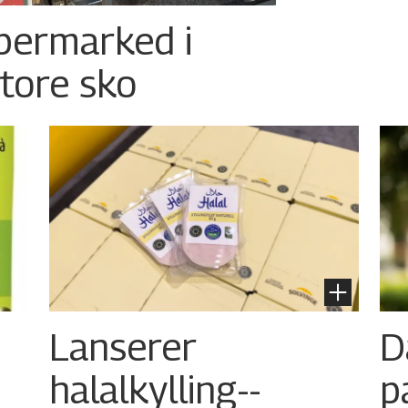
permarked i
store sko
Lanserer
D
halalkylling-­
p