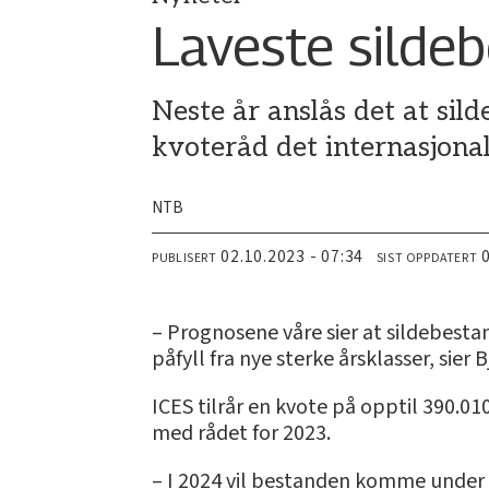
Laveste silde
Neste år anslås det at sil
kvoteråd det internasjona
NTB
02.10.2023 - 07:34
PUBLISERT
SIST OPPDATERT
– Prognosene våre sier at sildebestan
påfyll fra nye sterke årsklasser, sie
ICES tilrår en kvote på opptil 390.0
med rådet for 2023.
– I 2024 vil bestanden komme under t