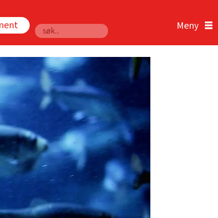
nnent
Søk