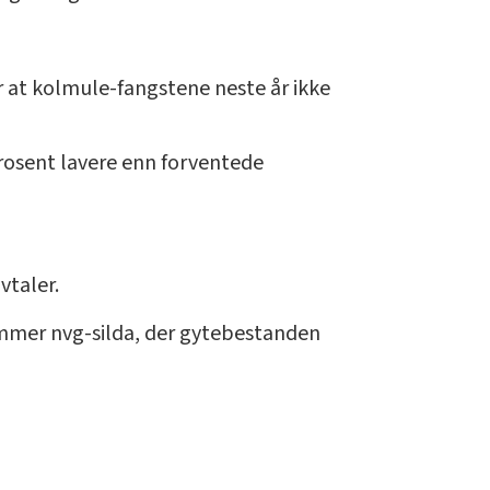
r at kolmule-fangstene neste år ikke
prosent lavere enn forventede
vtaler.
 rammer nvg-silda, der gytebestanden