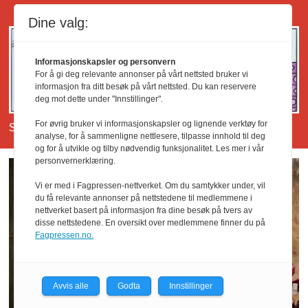
CONRADS COLONIAL
Dine valg:
Informasjonskapsler og personvern
For å gi deg relevante annonser på vårt nettsted bruker vi
informasjon fra ditt besøk på vårt nettsted. Du kan reservere
deg mot dette under "Innstillinger".
Se tidligere Conrads Colonial her.
For øvrig bruker vi informasjonskapsler og lignende verktøy for
analyse, for å sammenligne nettlesere, tilpasse innhold til deg
og for å utvikle og tilby nødvendig funksjonalitet. Les mer i vår
personvernerklæring.
Vi er med i Fagpressen-nettverket. Om du samtykker under, vil
du få relevante annonser på nettstedene til medlemmene i
nettverket basert på informasjon fra dine besøk på tvers av
disse nettstedene. En oversikt over medlemmene finner du på
Fagpressen.no.
Avvis alle
Godta
Innstillinger