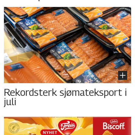
Rekordsterk sjømateksport i
juli