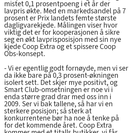
mistet 0,1 prosentpoeng i et år der
lavpris økte. Med en markedsandel på 7
prosent er Prix landets femte største
dagligvarekjede. Målingen viser hvor
viktig det er for kooperasjonen å sikre
seg en økt lavprisposisjon med sin nye
kjede Coop Extra og et spissere Coop
Obs-konsept.
- Vi er egentlig godt fornøyde, men vi ser
da ikke bare på 0,3 prosent-økningen
isolert sett. Det skjer mye positivt, og
Smart Club-omsetningen er noe vi i
enda større grad drar med oss inn i
2009. Ser vi bak tallene, så har vi en
sterkere posisjon; så sterk at
konkurrentene bør ha noe å tenke på
for det kommende året. Coop Extra
kommer med et titalls butikker, vi får