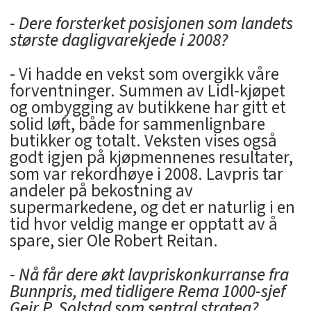
- Dere forsterket posisjonen som landets
største dagligvarekjede i 2008?
- Vi hadde en vekst som overgikk våre
forventninger. Summen av Lidl-kjøpet
og ombygging av butikkene har gitt et
solid løft, både for sammenlignbare
butikker og totalt. Veksten vises også
godt igjen på kjøpmennenes resultater,
som var rekordhøye i 2008. Lavpris tar
andeler på bekostning av
supermarkedene, og det er naturlig i en
tid hvor veldig mange er opptatt av å
spare, sier Ole Robert Reitan.
- Nå får dere økt lavpriskonkurranse fra
Bunnpris, med tidligere Rema 1000-sjef
Geir P. Solstad som sentral strateg?