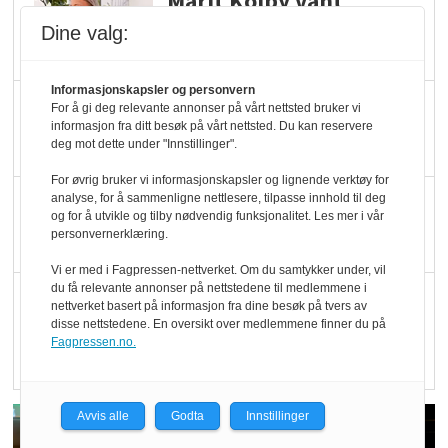
Marit Kolby vant
Økologisk Norge sin
Dine valg:
hederspris
Informasjonskapsler og personvern
Blir enklere å velge
For å gi deg relevante annonser på vårt nettsted bruker vi
informasjon fra ditt besøk på vårt nettsted. Du kan reservere
økologisk i butikkhylla
deg mot dette under "Innstillinger".
For øvrig bruker vi informasjonskapsler og lignende verktøy for
Kolonihagen sliter
analyse, for å sammenligne nettlesere, tilpasse innhold til deg
og for å utvikle og tilby nødvendig funksjonalitet. Les mer i vår
med å få tak i nok melk
personvernerklæring.
Vi er med i Fagpressen-nettverket. Om du samtykker under, vil
du få relevante annonser på nettstedene til medlemmene i
Rapport: Økokundene
nettverket basert på informasjon fra dine besøk på tvers av
er klare! Er markedet
disse nettstedene. En oversikt over medlemmene finner du på
Fagpressen.no.
det?
Avvis alle
Godta
Innstillinger