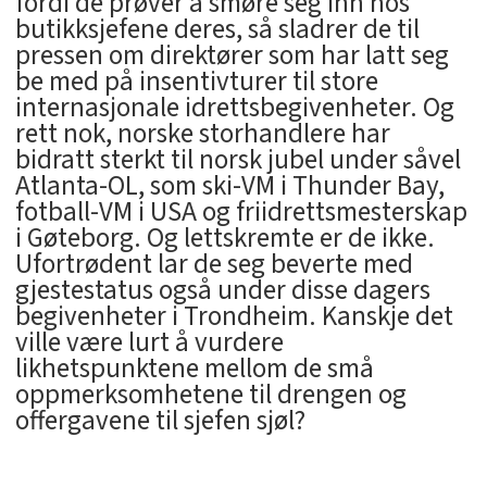
fordi de prøver å smøre seg inn hos
butikksjefene deres, så sladrer de til
pressen om direktører som har latt seg
be med på insentivturer til store
internasjonale idrettsbegivenheter. Og
rett nok, norske storhandlere har
bidratt sterkt til norsk jubel under såvel
Atlanta-OL, som ski-VM i Thunder Bay,
fotball-VM i USA og friidrettsmesterskap
i Gøteborg. Og lettskremte er de ikke.
Ufortrødent lar de seg beverte med
gjestestatus også under disse dagers
begivenheter i Trondheim. Kanskje det
ville være lurt å vurdere
likhetspunktene mellom de små
oppmerksomhetene til drengen og
offergavene til sjefen sjøl?