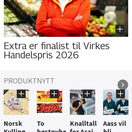
Extra er finalist til Virkes
Handelspris 2026
PRODUKTNYTT
Knalltall
Aass vil
Brus og
Hard
ter
for Açai
bli
jus fra
iste fra