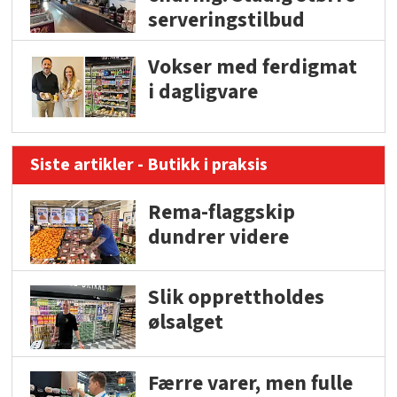
serveringstilbud
Vokser med ferdigmat
i dagligvare
Siste artikler - Butikk i praksis
Rema-flaggskip
dundrer videre
Slik opprettholdes
ølsalget
Færre varer, men fulle