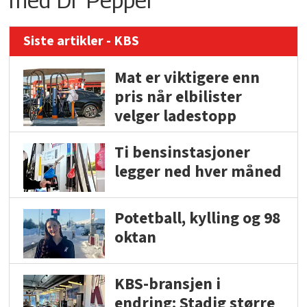
Siste artikler - KBS
Mat er viktigere enn
pris når elbilister
velger ladestopp
Ti bensinstasjoner
legger ned hver måned
Potetball, kylling og 98
oktan
KBS-bransjen i
endring: Stadig større