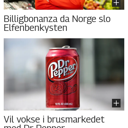
Billigbonanza da Norge slo
Elfenbenkysten
Vil vokse i brusmarkedet
med Dr Pepper