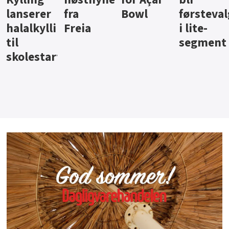
Bowl
førstevalg
Berentsen
Hansa
i lite-
segment