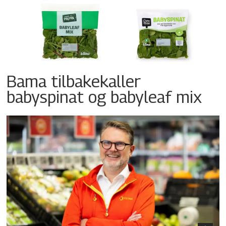
Bama tilbakekaller
babyspinat og babyleaf mix