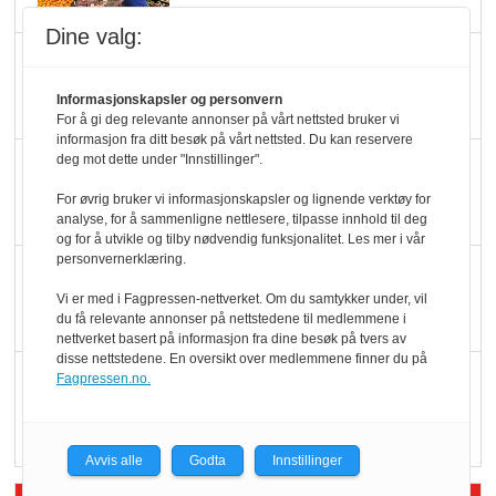
Dine valg:
Slik opprettholdes
ølsalget
Informasjonskapsler og personvern
For å gi deg relevante annonser på vårt nettsted bruker vi
informasjon fra ditt besøk på vårt nettsted. Du kan reservere
deg mot dette under "Innstillinger".
Færre varer, men fulle
hyller
For øvrig bruker vi informasjonskapsler og lignende verktøy for
analyse, for å sammenligne nettlesere, tilpasse innhold til deg
og for å utvikle og tilby nødvendig funksjonalitet. Les mer i vår
personvernerklæring.
KI lager mat i butikken
Vi er med i Fagpressen-nettverket. Om du samtykker under, vil
du få relevante annonser på nettstedene til medlemmene i
nettverket basert på informasjon fra dine besøk på tvers av
disse nettstedene. En oversikt over medlemmene finner du på
Q passerte 1 milliard i
Fagpressen.no.
Rema i 2025
Avvis alle
Godta
Innstillinger