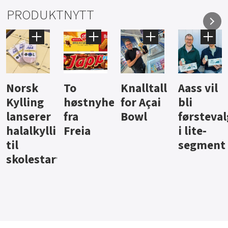
PRODUKTNYTT
Knalltall
Aass vil
Brus og
Hard
ter
for Açai
bli
jus fra
iste fra
Bowl
førstevalg
Berentsen
Hansa
i lite-
segment