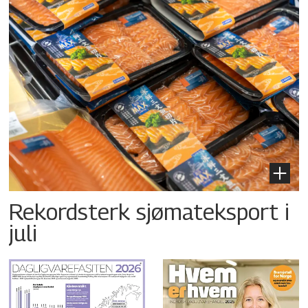
Rekordsterk sjømateksport i
juli