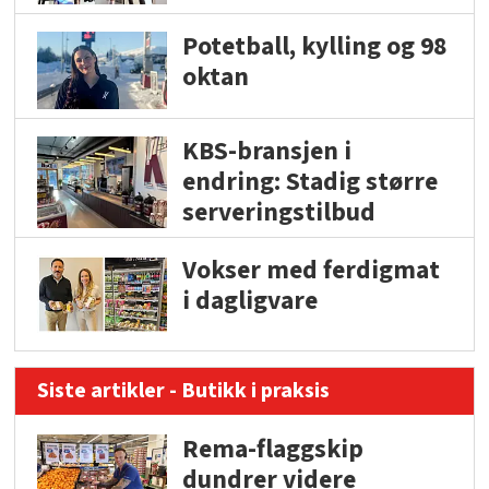
Potetball, kylling og 98
oktan
KBS-bransjen i
endring: Stadig større
serveringstilbud
Vokser med ferdigmat
i dagligvare
Siste artikler - Butikk i praksis
Rema-flaggskip
dundrer videre