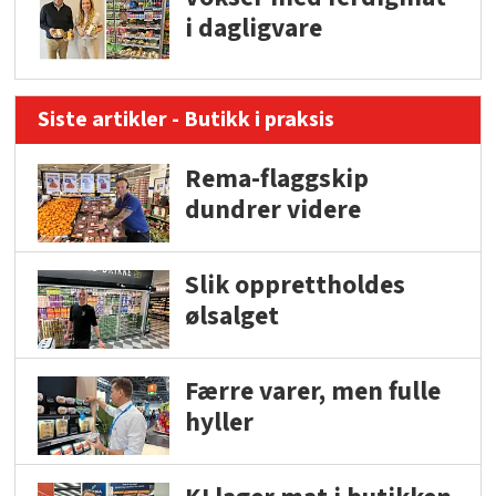
i dagligvare
Siste artikler - Butikk i praksis
Rema-flaggskip
dundrer videre
Slik opprettholdes
ølsalget
Færre varer, men fulle
hyller