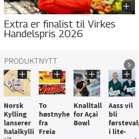
Extra er finalist til Virkes
Handelspris 2026
PRODUKTNYTT
Knalltall
Aass vil
Brus og
Hard
ter
for Açai
bli
jus fra
iste fra
Bowl
førstevalg
Berentsen
Hansa
i lite-