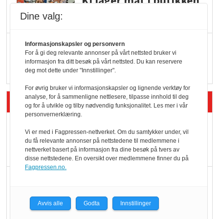
KI lager mat i butikken
Dine valg:
Q passerte 1 milliard i
Informasjonskapsler og personvern
For å gi deg relevante annonser på vårt nettsted bruker vi
Rema i 2025
informasjon fra ditt besøk på vårt nettsted. Du kan reservere
deg mot dette under "Innstillinger".
For øvrig bruker vi informasjonskapsler og lignende verktøy for
analyse, for å sammenligne nettlesere, tilpasse innhold til deg
Siste artikler - Økologisk
og for å utvikle og tilby nødvendig funksjonalitet. Les mer i vår
personvernerklæring.
Kolonihagens norske
Vi er med i Fagpressen-nettverket. Om du samtykker under, vil
yoghurt: Trues av
du få relevante annonser på nettstedene til medlemmene i
nettverket basert på informasjon fra dine besøk på tvers av
melkemangel
disse nettstedene. En oversikt over medlemmene finner du på
Fagpressen.no.
Marit Kolby vant
Økologisk Norge sin
Avvis alle
Godta
Innstillinger
hederspris