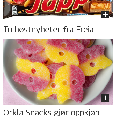
To høstnyheter fra Freia
Orkla Snacks gjør oppkjøp