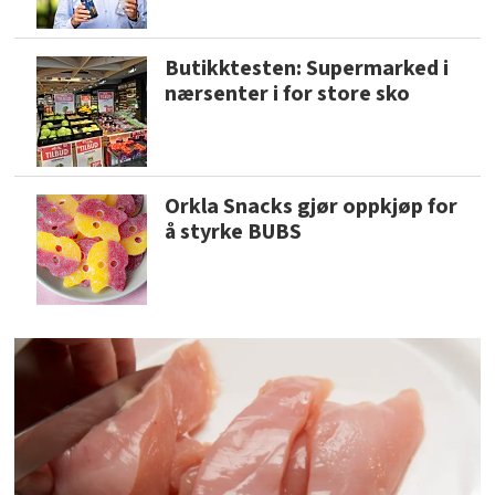
Butikktesten: Supermarked i
nærsenter i for store sko
Orkla Snacks gjør oppkjøp for
å styrke BUBS