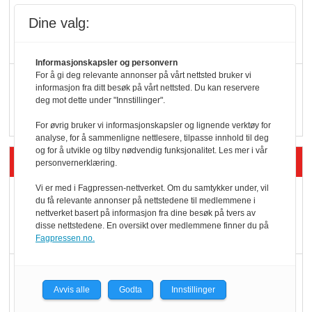
KI lager mat i butikken
Dine valg:
Informasjonskapsler og personvern
For å gi deg relevante annonser på vårt nettsted bruker vi
Q passerte 1 milliard i
informasjon fra ditt besøk på vårt nettsted. Du kan reservere
Rema i 2025
deg mot dette under "Innstillinger".
For øvrig bruker vi informasjonskapsler og lignende verktøy for
analyse, for å sammenligne nettlesere, tilpasse innhold til deg
og for å utvikle og tilby nødvendig funksjonalitet. Les mer i vår
Siste artikler - Økologisk
personvernerklæring.
Vi er med i Fagpressen-nettverket. Om du samtykker under, vil
Kolonihagens norske
du få relevante annonser på nettstedene til medlemmene i
yoghurt: Trues av
nettverket basert på informasjon fra dine besøk på tvers av
disse nettstedene. En oversikt over medlemmene finner du på
melkemangel
Fagpressen.no.
Marit Kolby vant
Økologisk Norge sin
Avvis alle
Godta
Innstillinger