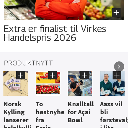
Extra er finalist til Virkes
Handelspris 2026
PRODUKTNYTT
Knalltall
Aass vil
Brus og
Hard
ter
for Açai
bli
jus fra
iste fra
Bowl
førstevalg
Berentsen
Hansa