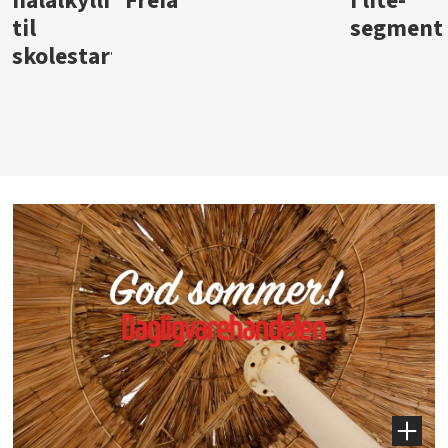
i lite-
segment