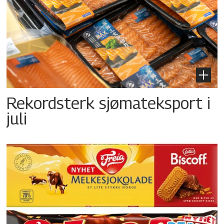
Rekordsterk sjømateksport i
juli