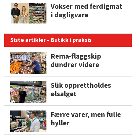
Vokser med ferdigmat
i dagligvare
Siste artikler - Butikk i praksis
Rema-flaggskip
dundrer videre
Slik opprettholdes
ølsalget
Færre varer, men fulle
hyller