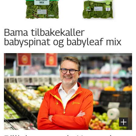
Bama tilbakekaller
babyspinat og babyleaf mix