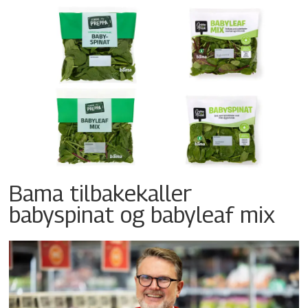
Bama tilbakekaller
babyspinat og babyleaf mix