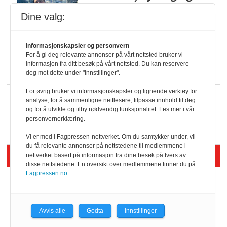
oktan
Dine valg:
KBS-bransjen i
Informasjonskapsler og personvern
endring: Stadig større
For å gi deg relevante annonser på vårt nettsted bruker vi
informasjon fra ditt besøk på vårt nettsted. Du kan reservere
serveringstilbud
deg mot dette under "Innstillinger".
For øvrig bruker vi informasjonskapsler og lignende verktøy for
Vokser med ferdigmat
analyse, for å sammenligne nettlesere, tilpasse innhold til deg
i dagligvare
og for å utvikle og tilby nødvendig funksjonalitet. Les mer i vår
personvernerklæring.
Vi er med i Fagpressen-nettverket. Om du samtykker under, vil
du få relevante annonser på nettstedene til medlemmene i
Siste artikler - Butikk i praksis
nettverket basert på informasjon fra dine besøk på tvers av
disse nettstedene. En oversikt over medlemmene finner du på
Fagpressen.no.
Rema-flaggskip
dundrer videre
Avvis alle
Godta
Innstillinger