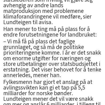
avhengig av andre lands
matproduksjon med problemene
klimaforandringene vil medføre, sier
Lundteigen til avisa.
Han mener to ting må på plass for å
endre forutsetningene for landbruket:
– Vi må få på plass det faglige
grunnlaget, og så må de politiske
prioriteringene komme. I år er det snakk
om enorme utgifter for næringen og
store utbetalinger over statsbudsjettet i
erstatning. Det viser behovet for å tenke
annerledes, mener han.
Fylkesmenn har gjort et anslag på at
avlingssvikten kan gi et tap på 5,5
milliarder for norske bønder.
Lundteigen mener det vil være snakk
om mer og anslår 6 milliarder, i tillegg til