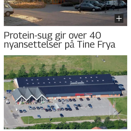
Protein-sug gir over 40
nyansettelser på Tine Frya