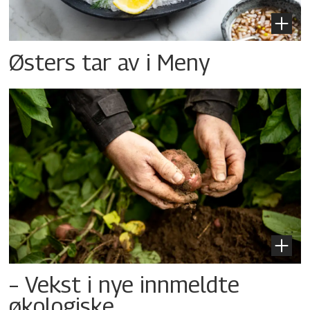
Østers tar av i Meny
– Vekst i nye innmeldte
økologiske