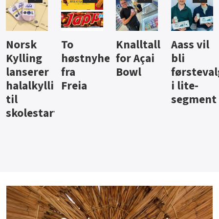
Knalltall
Aass vil
Brus og
Hard
ter
for Açai
bli
jus fra
iste fra
Bowl
førstevalg
Berentsen
Hansa
i lite-
segment