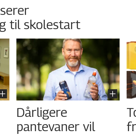
nserer
g til skolestart
Dårligere
T
pantevaner vil
f