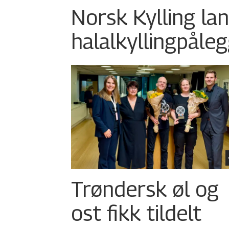
Norsk Kylling la
halalkylling­påleg
Trøndersk øl og
ost fikk tildelt