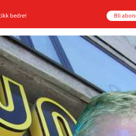
tikk bedre!
Bli abo