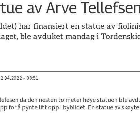
tue av Arve Tellefse
et) har finansiert en statue av fiolini
laget, ble avduket mandag i Tordensk
22.04.2022 - 08:51
llefesen da den nesten to meter høye statuen ble avdu
 for å pynte litt opp i bybildet. En statue av skøyteh