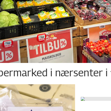
permarked i nærsenter i 