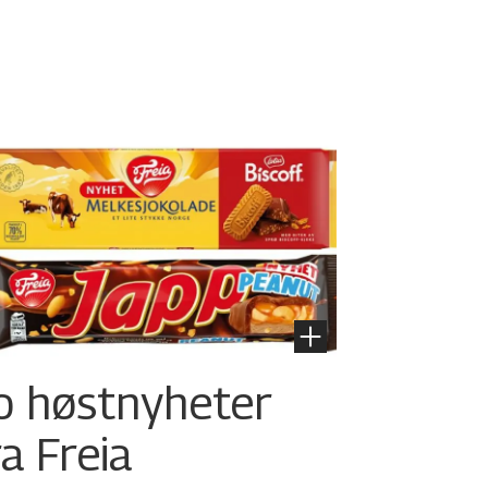
o høstnyheter
ra Freia