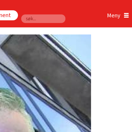
nnent
Søk