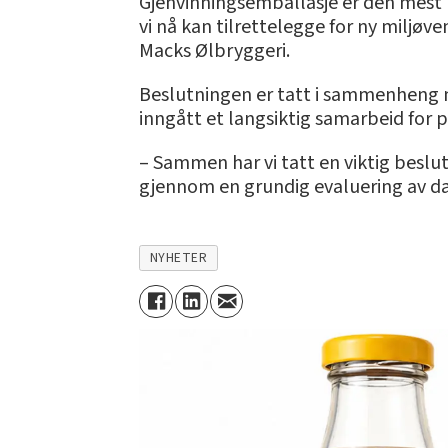
Gjenvinningsemballasje er den mest bæ
vi nå kan tilrettelegge for ny miljøv
Macks Ølbryggeri.
Beslutningen er tatt i sammenheng m
inngått et langsiktig samarbeid for 
– Sammen har vi tatt en viktig beslutn
gjennom en grundig evaluering av da
NYHETER