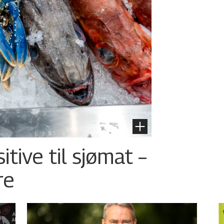
tive til sjømat –
re