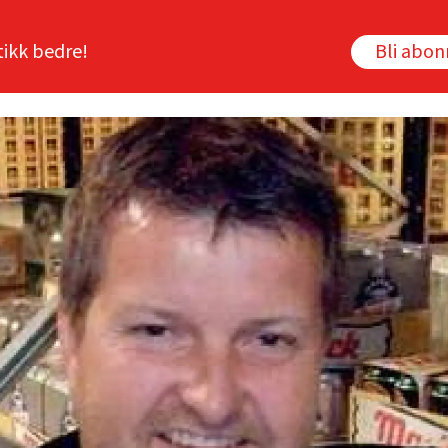
tikk bedre!
Bli abo