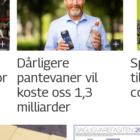
Dårligere
S
or
pantevaner vil
t
koste oss 1,3
c
milliarder