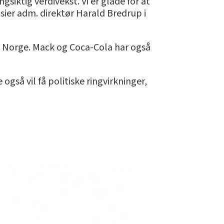
siktig verdivekst. Vi er glade for at
 sier adm. direktør Harald Bredrup i
i Norge. Mack og Coca-Cola har også
også vil få politiske ringvirkninger,