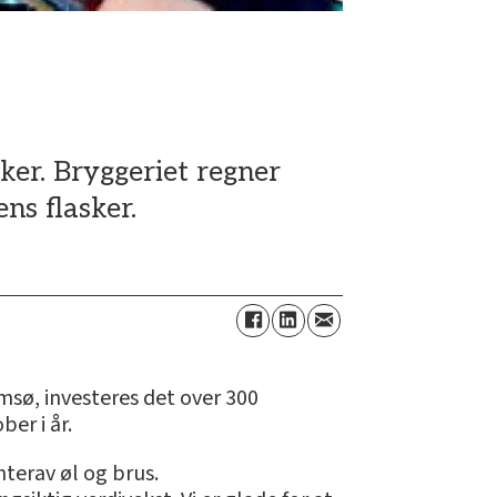
sker. Bryggeriet regner
ns flasker.
msø, investeres det over 300
ber i år.
terav øl og brus.