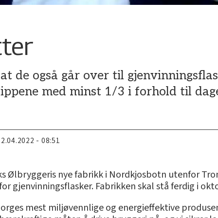
tter
at de også går over til gjenvinningsfla
ippene med minst 1/3 i forhold til dage
22.04.2022 - 08:51
s Ølbryggeris nye fabrikk i Nordkjosbotn utenfor Tro
or gjenvinningsflasker. Fabrikken skal stå ferdig i okto
Norges mest miljøvennlige og energieffektive produsen