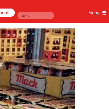
nnent
Søk