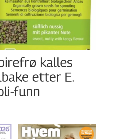
pirefrø kalles
ilbake etter E.
oli-funn