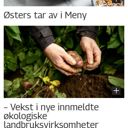
Østers tar av i Meny
– Vekst i nye innmeldte
økologiske
landbruksvirksomheter