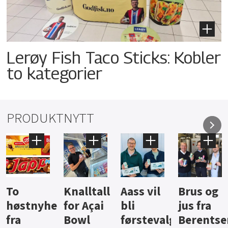
Lerøy Fish Taco Sticks: Kobler
to kategorier
PRODUKTNYTT
Knalltall
Aass vil
Brus og
Hard
ter
for Açai
bli
jus fra
iste fra
Bowl
førstevalg
Berentsen
Hansa