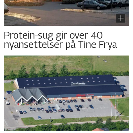
Protein-sug gir over 40
nyansettelser på Tine Frya