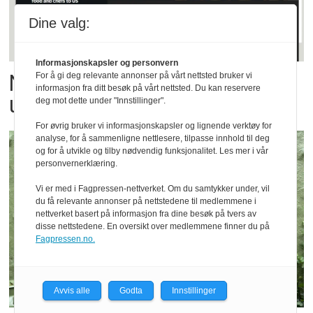
Dine valg:
Informasjonskapsler og personvern
Norsk sjømat har gått viralt
For å gi deg relevante annonser på vårt nettsted bruker vi
informasjon fra ditt besøk på vårt nettsted. Du kan reservere
under fotball-VM
deg mot dette under "Innstillinger".
For øvrig bruker vi informasjonskapsler og lignende verktøy for
analyse, for å sammenligne nettlesere, tilpasse innhold til deg
og for å utvikle og tilby nødvendig funksjonalitet. Les mer i vår
personvernerklæring.
Vi er med i Fagpressen-nettverket. Om du samtykker under, vil
du få relevante annonser på nettstedene til medlemmene i
nettverket basert på informasjon fra dine besøk på tvers av
disse nettstedene. En oversikt over medlemmene finner du på
Fagpressen.no.
Avvis alle
Godta
Innstillinger