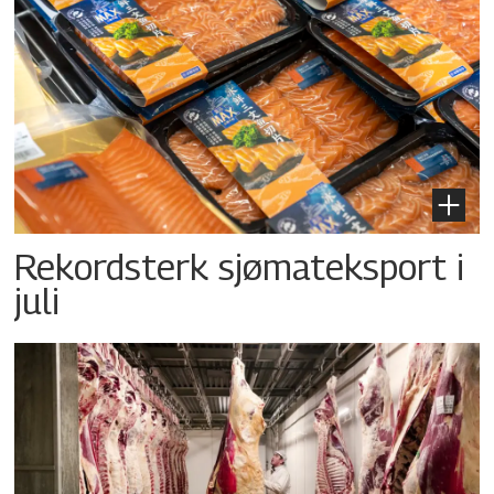
Rekordsterk sjømateksport i
juli