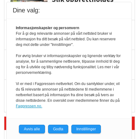
ølsalget
Dine valg:
Færre varer, men fulle
Informasjonskapsler og personvern
For å gi deg relevante annonser på vårt nettsted bruker vi
hyller
informasjon fra ditt besøk på vårt nettsted. Du kan reservere
deg mot dette under "Innstillinger".
For øvrig bruker vi informasjonskapsler og lignende verktøy for
KI lager mat i butikken
analyse, for å sammenligne nettlesere, tilpasse innhold til deg
og for å utvikle og tilby nødvendig funksjonalitet. Les mer i vår
personvernerklæring.
Vi er med i Fagpressen-nettverket. Om du samtykker under, vil
Q passerte 1 milliard i
du få relevante annonser på nettstedene til medlemmene i
Rema i 2025
nettverket basert på informasjon fra dine besøk på tvers av
disse nettstedene. En oversikt over medlemmene finner du på
Fagpressen.no.
Siste artikler - Økologisk
Avvis alle
Godta
Innstillinger