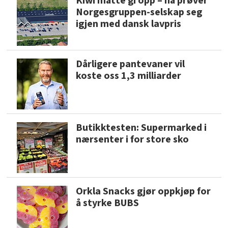
Kiwi måtte gi opp – nå prøver
Norgesgruppen-selskap seg
igjen med dansk lavpris
Dårligere pantevaner vil
koste oss 1,3 milliarder
Butikktesten: Supermarked i
nærsenter i for store sko
Orkla Snacks gjør oppkjøp for
å styrke BUBS