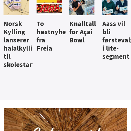
Knalltall
Aass vil
Brus og
Hard
ter
for Açai
bli
jus fra
iste fra
Bowl
førstevalg
Berentsen
Hansa
i lite-
segment