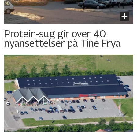
Protein-sug gir over 40
nyansettelser på Tine Frya