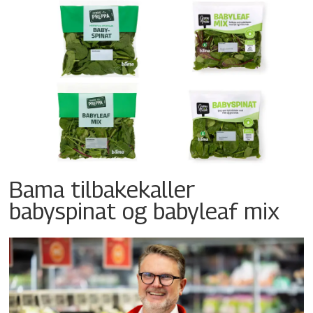
Bama tilbakekaller
babyspinat og babyleaf mix