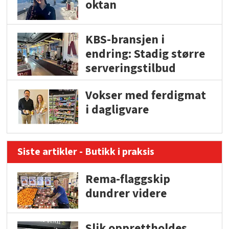
oktan
KBS-bransjen i
endring: Stadig større
serveringstilbud
Vokser med ferdigmat
i dagligvare
Siste artikler - Butikk i praksis
Rema-flaggskip
dundrer videre
Slik opprettholdes