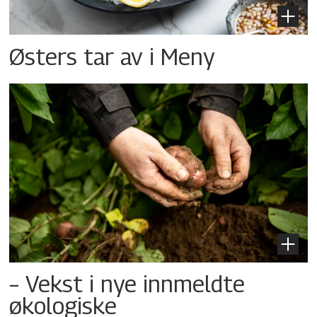
Østers tar av i Meny
– Vekst i nye innmeldte
økologiske