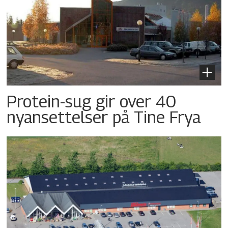
Protein-sug gir over 40
nyansettelser på Tine Frya