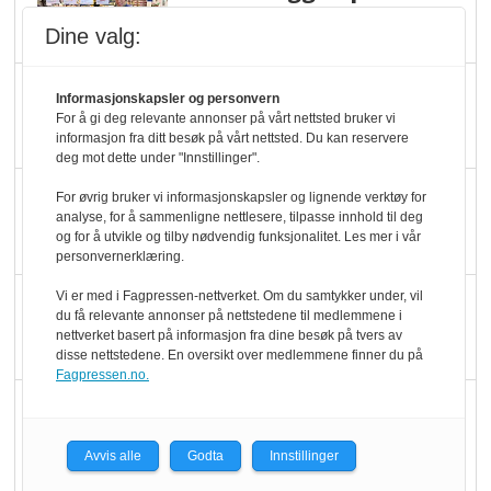
dundrer videre
Dine valg:
Slik opprettholdes
Informasjonskapsler og personvern
ølsalget
For å gi deg relevante annonser på vårt nettsted bruker vi
informasjon fra ditt besøk på vårt nettsted. Du kan reservere
deg mot dette under "Innstillinger".
Færre varer, men fulle
For øvrig bruker vi informasjonskapsler og lignende verktøy for
analyse, for å sammenligne nettlesere, tilpasse innhold til deg
hyller
og for å utvikle og tilby nødvendig funksjonalitet. Les mer i vår
personvernerklæring.
Vi er med i Fagpressen-nettverket. Om du samtykker under, vil
KI lager mat i butikken
du få relevante annonser på nettstedene til medlemmene i
nettverket basert på informasjon fra dine besøk på tvers av
disse nettstedene. En oversikt over medlemmene finner du på
Fagpressen.no.
Q passerte 1 milliard i
Rema i 2025
Avvis alle
Godta
Innstillinger