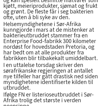
og kan spesielt besmitte matvarer som
kjøtt, meieriprodukter, sjømat og frukt
og grønt. De fleste får i seg bakterien
ofte, uten å bli syke av den.
Helsemyndighetene i Sør-Afrika
kunngjorde i mars at de mistenker at
bakterieutbruddet stammer fra en
Enterprise Food-fabrikk 300 kilometer
nordøst for hovedstaden Pretoria, og
har bedt om at alle produkter fra
fabrikken blir tilbakekalt umiddelbart.
I en uttalelse torsdag skriver den
sørafrikanske regjeringen at antallet
nye tilfeller har gått drastisk ned siden
myndighetene identifiserte kilden til
utbruddet.
Ifølge FN er listerioseutbruddet i Sør-
Afrika trolig det største i verden
noensinne.