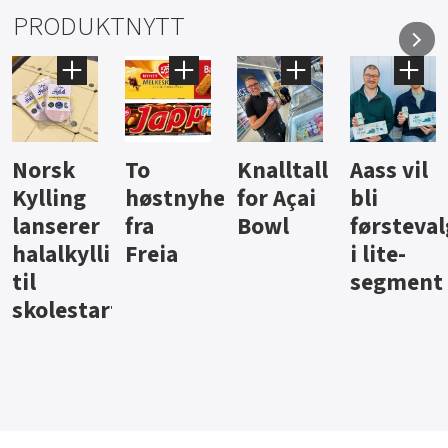
PRODUKTNYTT
Knalltall
Aass vil
Brus og
Hard
ter
for Açai
bli
jus fra
iste fra
Bowl
førstevalg
Berentsen
Hansa
i lite-
segment