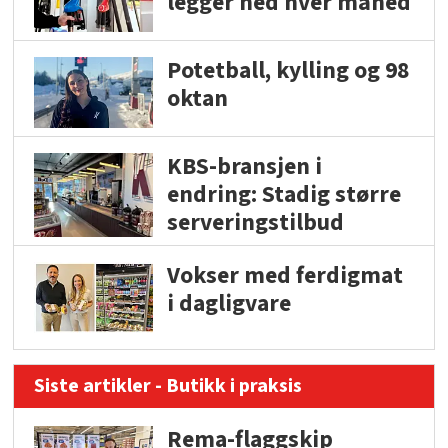
legger ned hver måned
Potetball, kylling og 98
oktan
KBS-bransjen i
endring: Stadig større
serveringstilbud
Vokser med ferdigmat
i dagligvare
Siste artikler - Butikk i praksis
Rema-flaggskip