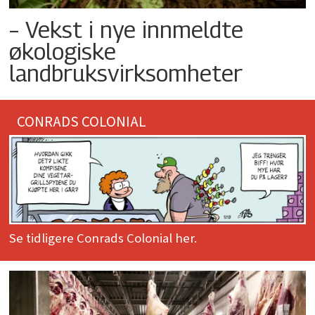
– Vekst i nye innmeldte
økologiske
landbruksvirksomheter
CONRADS COLONIAL
Se tidligere Conrads Colonial her.