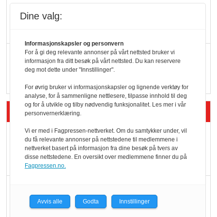
KI lager mat i butikken
Dine valg:
Informasjonskapsler og personvern
For å gi deg relevante annonser på vårt nettsted bruker vi
Q passerte 1 milliard i
informasjon fra ditt besøk på vårt nettsted. Du kan reservere
Rema i 2025
deg mot dette under "Innstillinger".
For øvrig bruker vi informasjonskapsler og lignende verktøy for
analyse, for å sammenligne nettlesere, tilpasse innhold til deg
og for å utvikle og tilby nødvendig funksjonalitet. Les mer i vår
Siste artikler - Økologisk
personvernerklæring.
Vi er med i Fagpressen-nettverket. Om du samtykker under, vil
Kolonihagens norske
du få relevante annonser på nettstedene til medlemmene i
yoghurt: Trues av
nettverket basert på informasjon fra dine besøk på tvers av
disse nettstedene. En oversikt over medlemmene finner du på
melkemangel
Fagpressen.no.
Marit Kolby vant
Økologisk Norge sin
Avvis alle
Godta
Innstillinger