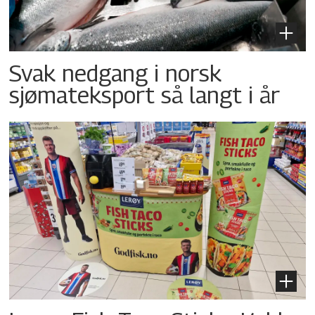
Svak nedgang i norsk
sjømateksport så langt i år