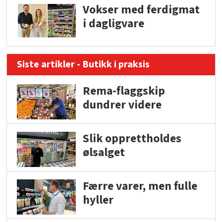
Vokser med ferdigmat
i dagligvare
Siste artikler - Butikk i praksis
Rema-flaggskip
dundrer videre
Slik opprettholdes
ølsalget
Færre varer, men fulle
hyller