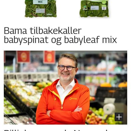
Bama tilbakekaller
babyspinat og babyleaf mix