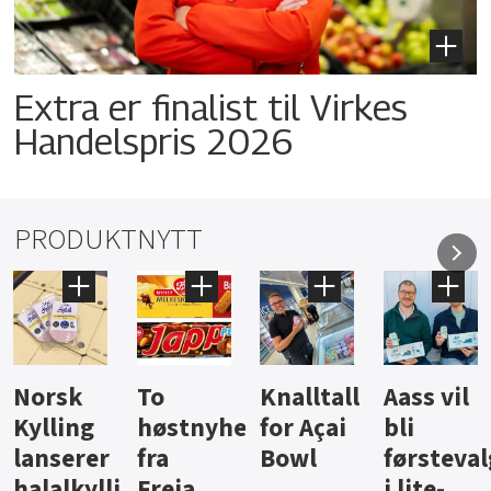
Extra er finalist til Virkes
Handelspris 2026
PRODUKTNYTT
Knalltall
Aass vil
Brus og
Hard
ter
for Açai
bli
jus fra
iste fra
Bowl
førstevalg
Berentsen
Hansa
i lite-