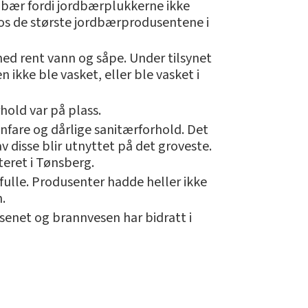
i bær fordi jordbærplukkerne ikke
hos de største jordbærprodusentene i
 med rent vann og såpe. Under tilsynet
ikke ble vasket, eller ble vasket i
hold var på plass.
nnfare og dårlige sanitærforhold. Det
v disse blir utnyttet på det groveste.
teret i Tønsberg.
fulle. Produsenter hadde heller ikke
.
esenet og brannvesen har bidratt i