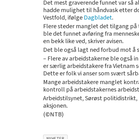
Det mest graverende funnet var så al
hadde mulighet til håndvask etter do
Vestfold, ifølge
Dagbladet
.
Flere steder manglet det tilgang på t
ble det funnet avføring fra menneske
en bekk like ved, skriver avisen.
Det ble også lagt ned forbud mot å se
– Flere av arbeidstakerne ble også i
er særlig arbeidstakere fra Vietnam s
Dette er folk vi anser som svært sår
Mange arbeidstakere manglet kontrak
kontroll på arbeidstakernes arbeids
Arbeidstilsynet, Sørøst politidistrik
aksjonen.
(©NTB)
NYHETER