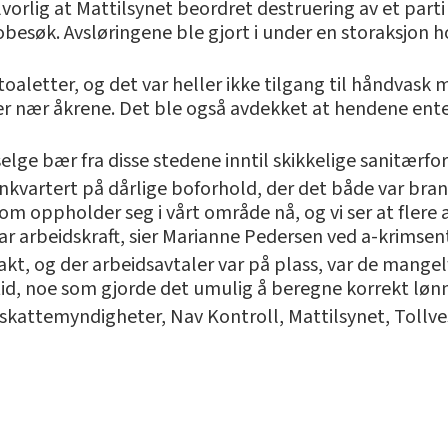
vorlig at Mattilsynet beordret destruering av et part
besøk. Avsløringene ble gjort i under en storaksjon 
oaletter, og det var heller ikke tilgang til håndvask
r nær åkrene. Det ble også avdekket at hendene enten 
lge bær fra disse stedene inntil skikkelige sanitærfor
nnkvartert på dårlige boforhold, der det både var bra
om oppholder seg i vårt område nå, og vi ser at flere a
bar arbeidskraft, sier Marianne Pedersen ved a-krimsen
t, og der arbeidsavtaler var på plass, var de mangel
tid, noe som gjorde det umulig å beregne korrekt lønn
t, skattemyndigheter, Nav Kontroll, Mattilsynet, Tollv