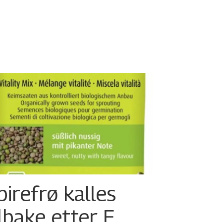
pirefrø kalles
ilbake etter E.