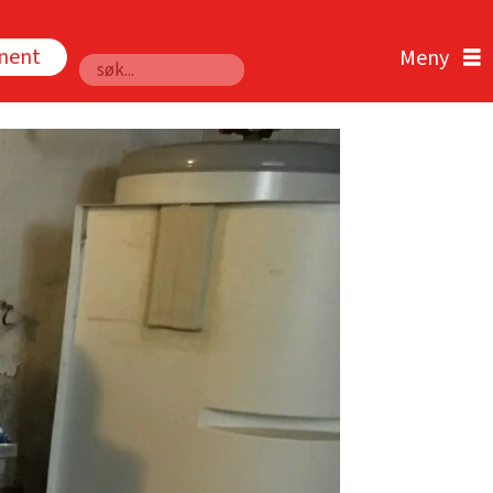
nnent
Søk