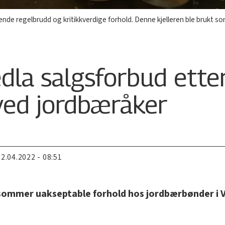
de regelbrudd og kritikkverdige forhold. Denne kjelleren ble brukt s
dla salgsforbud ette
 ved jordbæråker
22.04.2022 - 08:51
i sommer uakseptable forhold hos jordbærbønder i V