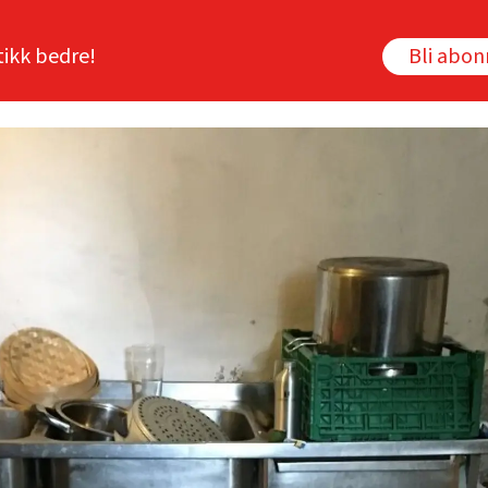
tikk bedre!
Bli abo