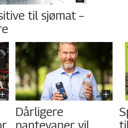
tive til sjømat –
re
Dårligere
S
or
pantevaner vil
t