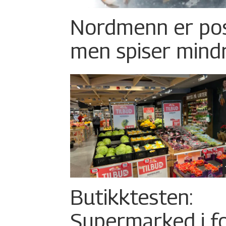
Nordmenn er posi
men spiser mind
Butikktesten:
Supermarked i f