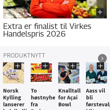
Extra er finalist til Virkes
Handelspris 2026
PRODUKTNYTT
Knalltall
Aass vil
Brus og
Hard
ter
for Açai
bli
jus fra
iste fra
Bowl
førstevalg
Berentsen
Hansa