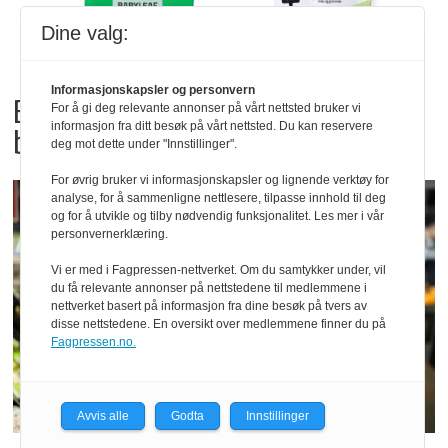
Dine valg:
Informasjonskapsler og personvern
Bama tilbakekaller
For å gi deg relevante annonser på vårt nettsted bruker vi
informasjon fra ditt besøk på vårt nettsted. Du kan reservere
babyspinat og babyleaf mix
deg mot dette under "Innstillinger".
For øvrig bruker vi informasjonskapsler og lignende verktøy for
analyse, for å sammenligne nettlesere, tilpasse innhold til deg
og for å utvikle og tilby nødvendig funksjonalitet. Les mer i vår
personvernerklæring.
Vi er med i Fagpressen-nettverket. Om du samtykker under, vil
du få relevante annonser på nettstedene til medlemmene i
nettverket basert på informasjon fra dine besøk på tvers av
disse nettstedene. En oversikt over medlemmene finner du på
Fagpressen.no.
Avvis alle
Godta
Innstillinger