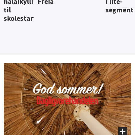
i lite-
segment