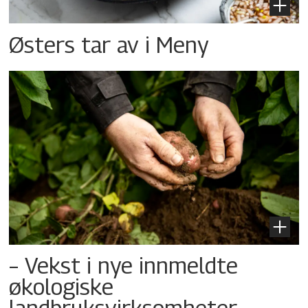
Østers tar av i Meny
– Vekst i nye innmeldte
økologiske
landbruksvirksomheter