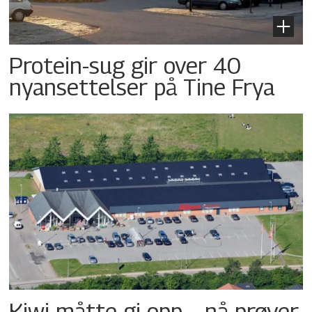
Protein-sug gir over 40
nyansettelser på Tine Frya
Kiwi måtte gi opp – nå prøver