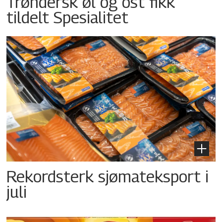
Trøndersk øl og ost fikk
tildelt Spesialitet
Rekordsterk sjømateksport i
juli