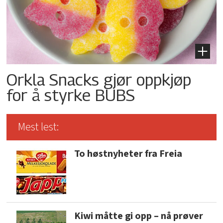
Orkla Snacks gjør oppkjøp
for å styrke BUBS
Mest lest:
To høstnyheter fra Freia
Kiwi måtte gi opp – nå prøver