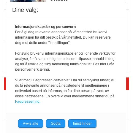
Dine valg:
KBS-bransjen i
endring: Stadig større
Informasjonskapsler og personvern
For å gi deg relevante annonser på vårt nettsted bruker vi
serveringstilbud
informasjon fra ditt besøk på vårt nettsted. Du kan reservere
deg mot dette under "Innstillinger".
Vokser med ferdigmat
For øvrig bruker vi informasjonskapsler og lignende verktøy for
i dagligvare
analyse, for å sammenligne nettlesere, tilpasse innhold til deg
og for å utvikle og tilby nødvendig funksjonalitet. Les mer i vår
personvernerklæring.
Vi er med i Fagpressen-nettverket. Om du samtykker under, vil
Siste artikler - Butikk i praksis
du få relevante annonser på nettstedene til medlemmene i
nettverket basert på informasjon fra dine besøk på tvers av
disse nettstedene. En oversikt over medlemmene finner du på
Rema-flaggskip
Fagpressen.no.
dundrer videre
Avvis alle
Godta
Innstillinger
Slik opprettholdes