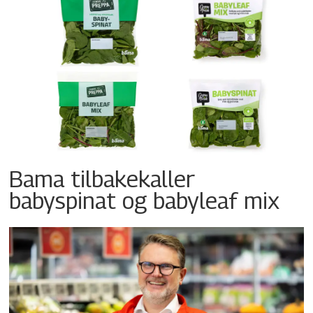
Bama tilbakekaller
babyspinat og babyleaf mix