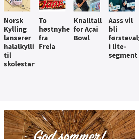
Knalltall
Aass vil
Brus og
Hard
ter
for Açai
bli
jus fra
iste fra
Bowl
førstevalg
Berentsen
Hansa
i lite-
segment