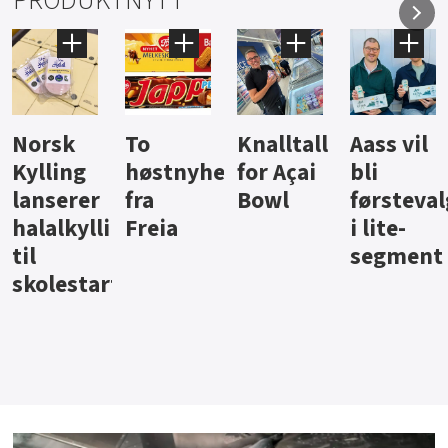
PRODUKTNYTT
Knalltall
Aass vil
Brus og
Hard
ter
for Açai
bli
jus fra
iste fra
Bowl
førstevalg
Berentsen
Hansa
i lite-
segment