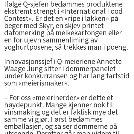
Ifølge Q-sjefen bedømmes produktene
ekstremt strengt i «International Food
Contest». Er det en «ripe i lakken» på
beger med Skyr, en skjev printet
datomerking på melkekartongen eller
en for ujevn sammenliming av
yoghurtposene, så trekkes man i poeng.
Innovasjonssjef i Q-meieriene Annette
Waage Jung sitter i dommerpanelet
under konkurransen og har lang fartstid
som «meierismaker».
– For oss «meierinerder» er dette et
høydepunkt. Mange kjenner nok til
vinsmaking og det er faktisk mye det
samme vi gjør. Først bedømmes
emballasjen, og sa ser dommerne på
utseende. Deretter går man videre til