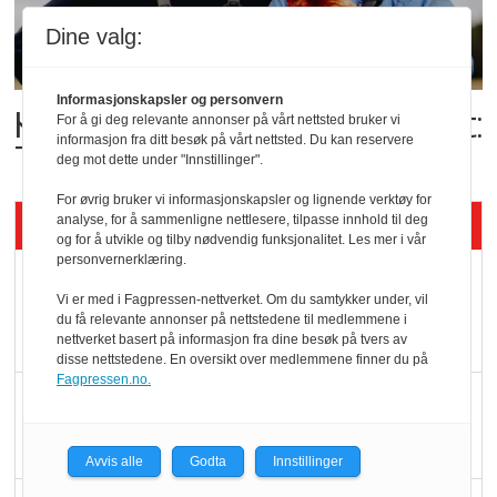
Dine valg:
Informasjonskapsler og personvern
Kolonihagens norske yoghurt:
For å gi deg relevante annonser på vårt nettsted bruker vi
informasjon fra ditt besøk på vårt nettsted. Du kan reservere
Trues av melkemangel
deg mot dette under "Innstillinger".
For øvrig bruker vi informasjonskapsler og lignende verktøy for
Siste artikler - KBS
analyse, for å sammenligne nettlesere, tilpasse innhold til deg
og for å utvikle og tilby nødvendig funksjonalitet. Les mer i vår
personvernerklæring.
Mat er viktigere enn
Vi er med i Fagpressen-nettverket. Om du samtykker under, vil
pris når elbilister
du få relevante annonser på nettstedene til medlemmene i
velger ladestopp
nettverket basert på informasjon fra dine besøk på tvers av
disse nettstedene. En oversikt over medlemmene finner du på
Fagpressen.no.
Ti bensinstasjoner
legger ned hver måned
Avvis alle
Godta
Innstillinger