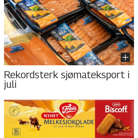
Rekordsterk sjømateksport i
juli