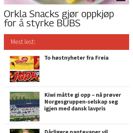
Orkla Snacks gjør oppkjøp
for å styrke BUBS
Mest lest:
To høstnyheter fra Freia
Kiwi måtte gi opp – nå prøver
Norgesgruppen-selskap seg
igjen med dansk lavpris
Dårligere pantevaner vil