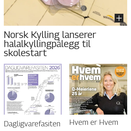
Norsk Kylling lanserer
halalkyllingpålegg til
skolestart
Hvem er Hvem
Dagligvarefasiten