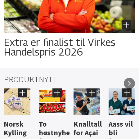
Extra er finalist til Virkes
Handelspris 2026
PRODUKTNYTT
Knalltall
Aass vil
Brus og
Hard
ter
for Açai
bli
jus fra
iste fra