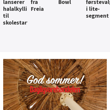
Bowl
førstevalg
Berentsen
Hansa
i lite-
segment