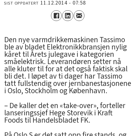
11.12.2014 - 07:58
SIST OPPDATERT
Den nye varmdrikkemaskinen Tassimo
ble av bladet Elektronikkbransjen nylig
kåret til Årets julegave i kategorien
småelektrisk. Leverandøren setter nå
alle kluter til for at det også faktisk skal
bli det. I løpet av ti dager har Tassimo
tatt fullstendig over jernbanestasjonene
i Oslo, Stockholm og København.
– De kaller det en «take-over», forteller
lanseringssjef Hege Storevik i Kraft
Foods til Handelsbladet FK.
På Oslo S er det satt opp fire stands, og