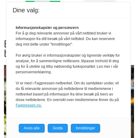
Dine valg:
Informasjonskapsler og personvern
For å gi deg relevante annonser på vårt nettsted bruker vi
informasjon fra ditt besøk på vårt nettsted. Du kan reservere
Bama tilbakekaller
deg mot dette under "Innstillinger".
babyspinat og babyleaf mix
For øvrig bruker vi informasjonskapsler og lignende verktøy for
analyse, for å sammenligne nettlesere, tilpasse innhold til deg
og for å utvikle og tilby nødvendig funksjonalitet. Les mer i vår
personvernerklæring.
Vi er med i Fagpressen-nettverket. Om du samtykker under, vil
du få relevante annonser på nettstedene til medlemmene i
nettverket basert på informasjon fra dine besøk på tvers av
disse nettstedene. En oversikt over medlemmene finner du på
Fagpressen.no.
Avvis alle
Godta
Innstillinger